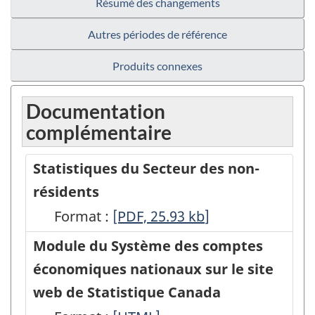
Résumé des changements
Autres périodes de référence
Produits connexes
Documentation
complémentaire
Statistiques du Secteur des non-
résidents
Format :
Statistiques
[PDF, 25.93
kb
]
du
Module du Système des comptes
Secteur
économiques nationaux sur le site
des
web de Statistique Canada
non-