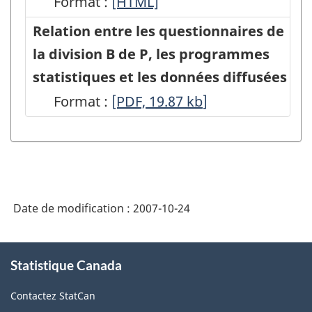
Format :
Module
[HTML]
résidents
du
Relation entre les questionnaires de
-
Système
la division B de P, les programmes
PDF,
des
statistiques et les données diffusées
25.93
comptes
Format :
Relation
[PDF, 19.87
kb
]
économiques
entre
nationaux
les
sur
questionnaires
le
de
site
Date de modification :
2007-10-24
la
web
division
À
de
B
Statistique Canada
propos
Statistique
de
de
Contactez StatCan
ce
Canada
P,