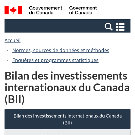
Passer
Passer
Recherche
/
au
à
et
Government
contenu
la
menus
of
Re
principal
version
Canada
et
HTML
Accueil
me
simplifiée
Normes, sources de données et méthodes
Enquêtes et programmes statistiques
Bilan des investissements
internationaux du Canada
(BII)
Bilan des investissements internationaux du Canada
(BII)