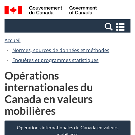
Passer
Passer
Recherche
/
au
à
et
Government
contenu
la
menus
of
Re
principal
version
Canada
et
HTML
Accueil
me
simplifiée
Normes, sources de données et méthodes
Enquêtes et programmes statistiques
Opérations
internationales du
Canada en valeurs
mobilières
Opérations internationales du Canada en valeurs
mobilières