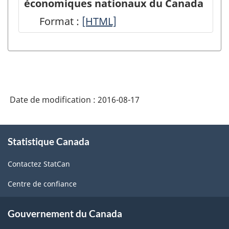
économiques nationaux du Canada
des
Format :
Un
[HTML]
comptes
aperçu
économiques
du Système
nationaux
des
sur
comptes
le
Date de modification :
2016-08-17
économiques
site
nationaux
À
web
du
Statistique Canada
propos
de
de
Canada
Contactez StatCan
ce
Statistique
-
site
Canada
Centre de confiance
HTML
-
Gouvernement du Canada
HTML