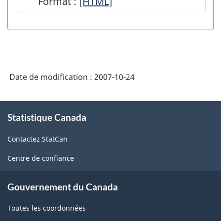
Format :
Un
[HTML]
comptes
aperçu
économiques
du Système
nationaux
des
sur
comptes
le
Date de modification :
2007-10-24
économiques
site
nationaux
À
web
du
Statistique Canada
propos
de
de
Canada
Contactez StatCan
ce
Statistique
-
site
Canada
Centre de confiance
HTML
-
Gouvernement du Canada
HTML
Toutes les coordonnées