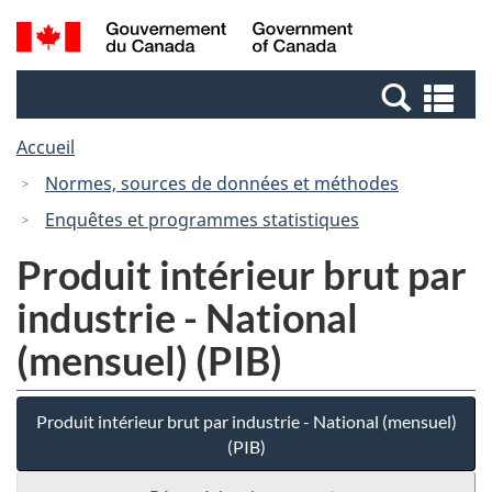
Passer
Passer
Recherche
/
au
à
et
Government
contenu
la
menus
of
Re
principal
version
Canada
et
HTML
Accueil
me
simplifiée
Normes, sources de données et méthodes
Enquêtes et programmes statistiques
Produit intérieur brut par
industrie - National
(mensuel) (PIB)
Produit intérieur brut par industrie - National (mensuel)
(PIB)