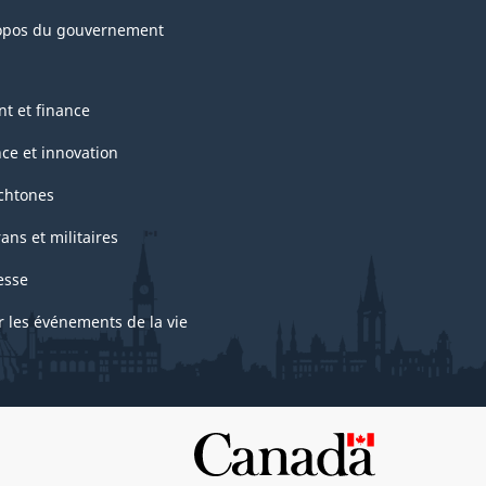
opos du gouvernement
nt et finance
nce et innovation
chtones
ans et militaires
esse
r les événements de la vie