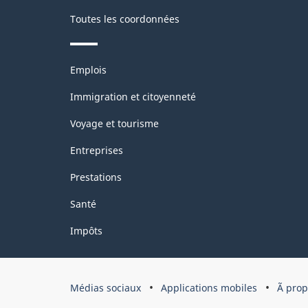
Canada
Toutes les coordonnées
-
HTML
Thèmes
Emplois
et
sujets
Immigration et citoyenneté
Voyage et tourisme
Entreprises
Prestations
Santé
Impôts
Organisation
Médias sociaux
Applications mobiles
Ã pro
du