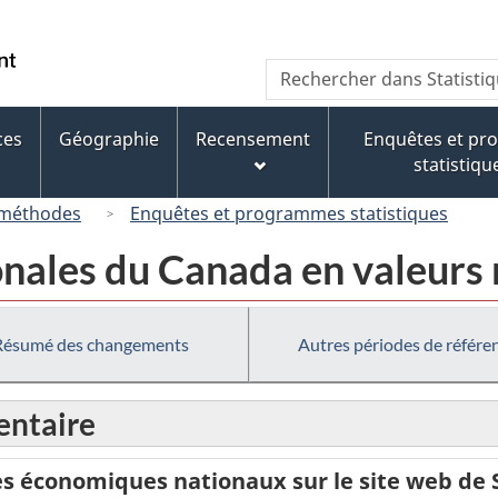
Passer
Passer
Passer
au
à
à
/
Recherche
Rechercher
contenu
« À
la
Government
dans
principal
propos
version
of
Statistique
de
HTML
ces
Géographie
Recensement
Enquêtes et p
Canada
Canada
ce
simplifiée
statistiqu
site »
 méthodes
Enquêtes et programmes statistiques
onales du Canada en valeurs 
Résumé des changements
Autres périodes de référe
ntaire
 économiques nationaux sur le site web de 