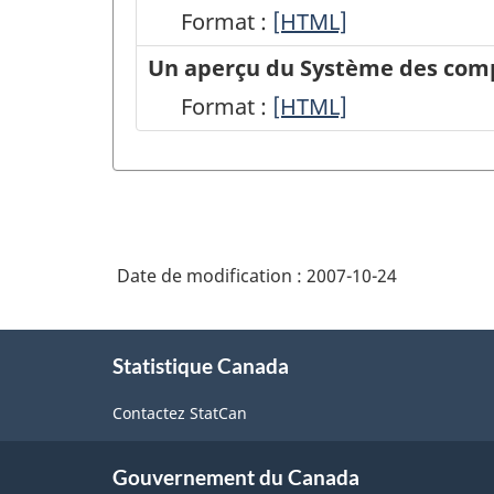
Format :
Module
[HTML]
du
Un aperçu du Système des com
Système
Format :
Un
[HTML]
des
aperçu
comptes
du Système
économiques
des
nationaux
comptes
sur
Date de modification :
2007-10-24
économiques
le
nationaux
À
site
du
Statistique Canada
propos
web
de
Canada
Contactez StatCan
ce
de
-
site
Statistique
HTML
Gouvernement du Canada