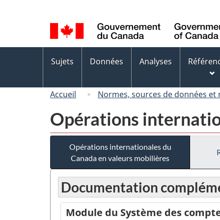
Sélection
de
la
langue
Menus
Sujets
Données
Analyses
Référen
des
sujets
Accueil
Normes, sources de données et
Opérations internati
Opérations internationales du
Canada en valeurs mobilières
Documentation compléme
Module du Système des comptes