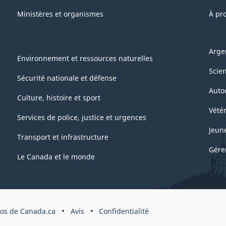
Ministères et organismes
À pr
Arge
Environnement et ressources naturelles
Scie
Sécurité nationale et défense
Auto
Culture, histoire et sport
Vétér
Services de police, justice et urgences
Jeun
Transport et infrastructure
Gére
Le Canada et le monde
pos de Canada.ca
Avis
Confidentialité