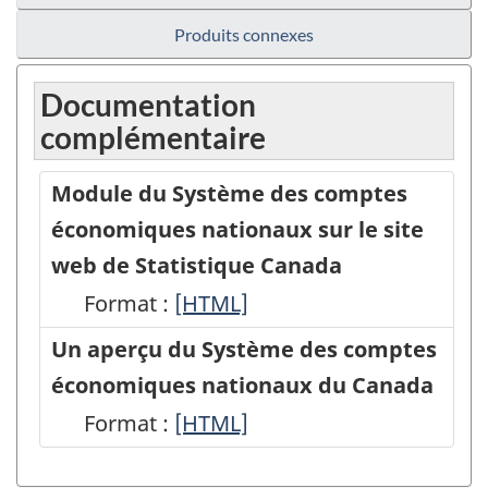
Produits connexes
Documentation
complémentaire
Module du Système des comptes
économiques nationaux sur le site
web de Statistique Canada
Format :
Module
[HTML]
du
Un aperçu du Système des comptes
Système
économiques nationaux du Canada
des
Format :
Un
[HTML]
comptes
aperçu
économiques