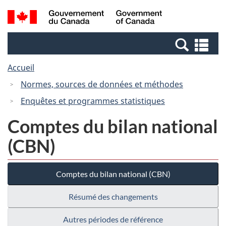
Passer
Passer
Recherche
/
au
à
et
Government
contenu
la
menus
of
Re
principal
version
Canada
et
HTML
Accueil
me
simplifiée
Normes, sources de données et méthodes
Enquêtes et programmes statistiques
Comptes du bilan national
(CBN)
Comptes du bilan national (CBN)
Résumé des changements
Autres périodes de référence