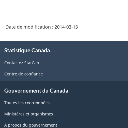
du Système
nationaux
des
sur
comptes
le
Date de modification :
2014-03-13
économiques
site
nationaux
À
web
du
Statistique Canada
propos
de
de
Canada
Contactez StatCan
ce
Statistique
-
site
Canada
Centre de confiance
HTML
-
Gouvernement du Canada
HTML
Toutes les coordonnées
Ministères et organismes
À propos du gouvernement