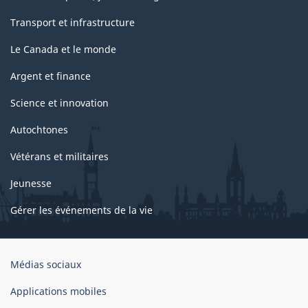
Transport et infrastructure
Le Canada et le monde
Argent et finance
Science et innovation
Autochtones
Vétérans et militaires
Jeunesse
Gérer les événements de la vie
Organisation
Médias sociaux
du
gouvernement
Applications mobiles
du