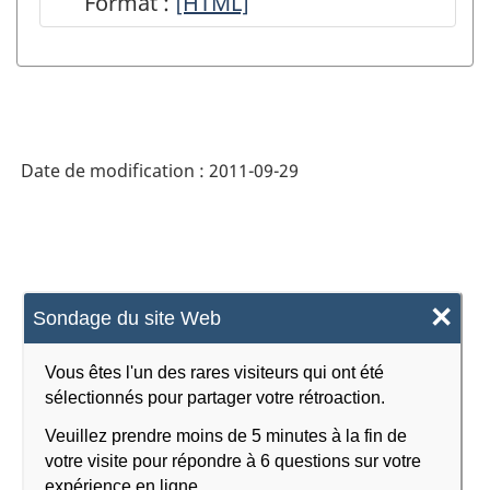
Format :
Un
[HTML]
comptes
aperçu
économiques
du Système
nationaux
des
sur
comptes
le
Date de modification :
2011-09-29
économiques
site
nationaux
web
du
de
Canada
×
Statistique
Sondage du site Web
-
Canada
HTML
Vous êtes l'un des rares visiteurs qui ont été
-
sélectionnés pour partager votre rétroaction.
HTML
Veuillez prendre moins de 5 minutes à la fin de
votre visite pour répondre à 6 questions sur votre
expérience en ligne.