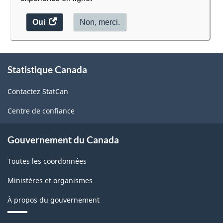
Oui
accéder
Non, merci.
au
sondage.
À
Statistique Canada
propos
de
Contactez StatCan
ce
site
Centre de confiance
Gouvernement du Canada
Toutes les coordonnées
Ministères et organismes
À propos du gouvernement