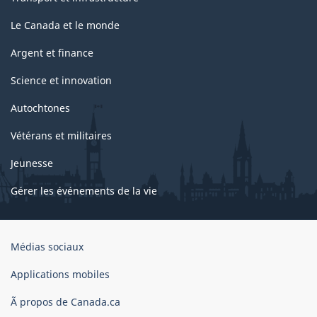
Le Canada et le monde
Argent et finance
Science et innovation
Autochtones
Vétérans et militaires
Jeunesse
Gérer les événements de la vie
Organisation
Médias sociaux
du
gouvernement
Applications mobiles
du
Ã propos de Canada.ca
Canada