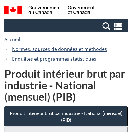
Passer
Passer
Passer
Recherche
/
au
au
à
et
Government
Gestionnaire
contenu
la
menus
of
Re
des
principal
version
Canada
et
Invitations
HTML
Accueil
me
simplifiée
Normes, sources de données et méthodes
Enquêtes et programmes statistiques
Produit intérieur brut par
industrie - National
(mensuel) (PIB)
Produit intérieur brut par industrie - National (mensuel)
(PIB)