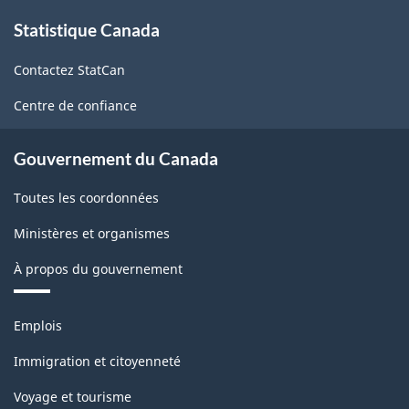
À
P
Statistique Canada
propos
de
et
Contactez StatCan
ce
produits
site
Centre de confiance
statistiques
-
Gouvernement du Canada
ARCHIVÉ
Toutes les coordonnées
-
PDF,
Ministères et organismes
13.43
À propos du gouvernement
Thèmes
Emplois
et
sujets
Immigration et citoyenneté
Voyage et tourisme