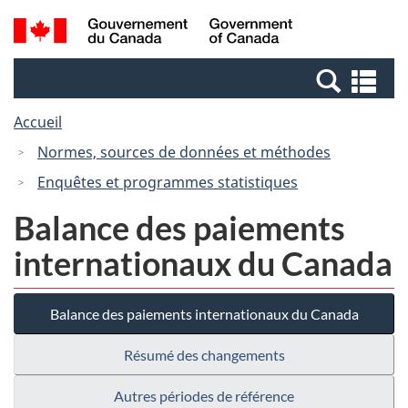
Passer
Passer
Recherche
/
au
à
et
Government
contenu
la
menus
of
Re
principal
version
Canada
et
HTML
Accueil
me
simplifiée
Normes, sources de données et méthodes
Enquêtes et programmes statistiques
Balance des paiements
internationaux du Canada
Balance des paiements internationaux du Canada
Résumé des changements
Autres périodes de référence