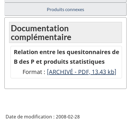
Produits connexes
Documentation
complémentaire
Relation entre les quesitonnaires de
B des P et produits statistiques
Format :
Relation
[ARCHIVÉ - PDF, 13.43
kb
]
entre
les
quesitonnaires
de
Date de modification :
2008-02-28
B
des