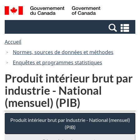
Passer
Passer
Recherche
/
au
à
et
Government
contenu
la
menus
of
Re
principal
version
Canada
et
HTML
Accueil
me
simplifiée
Normes, sources de données et méthodes
Enquêtes et programmes statistiques
Produit intérieur brut par
industrie - National
(mensuel) (PIB)
Produit intérieur brut par industrie - National (mensuel)
(PIB)