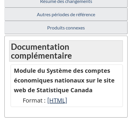
Résumé des changements
Autres périodes de référence
Produits connexes
Documentation
complémentaire
Module du Système des comptes
économiques nationaux sur le site
web de Statistique Canada
Format :
Module
[HTML]
du
Système
des