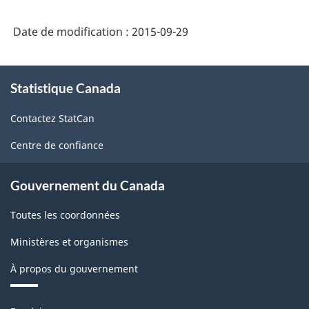
comptes
Date de modification :
2015-09-29
économiques
nationaux
À
sur
Statistique Canada
propos
de
le
Contactez StatCan
ce
site
site
Centre de confiance
web
de
Gouvernement du Canada
Statistique
Toutes les coordonnées
Canada
-
Ministères et organismes
HTML
À propos du gouvernement
Thèmes