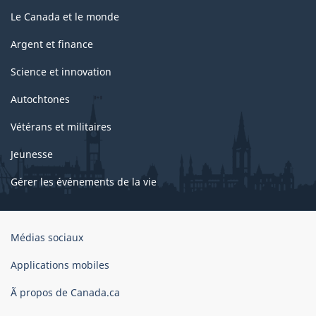
Le Canada et le monde
Argent et finance
Science et innovation
Autochtones
Vétérans et militaires
Jeunesse
Gérer les événements de la vie
Organisation
Médias sociaux
du
gouvernement
Applications mobiles
du
Ã propos de Canada.ca
Canada