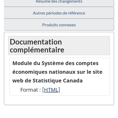
Résumé des changements
Autres périodes de référence
Produits connexes
Documentation
complémentaire
Module du Système des comptes
économiques nationaux sur le site
web de Statistique Canada
Format :
Module
[HTML]
du
Système
des