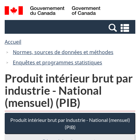
Passer
Passer
Recherche
/
au
à
et
Government
contenu
la
menus
of
Re
principal
version
Canada
et
HTML
Accueil
me
simplifiée
Normes, sources de données et méthodes
Enquêtes et programmes statistiques
Produit intérieur brut par
industrie - National
(mensuel) (PIB)
Produit intérieur brut par industrie - National (mensuel)
(PIB)