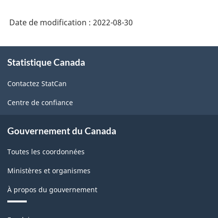
comptes
Date de modification :
2022-08-30
économiques
nationaux
À
sur
Statistique Canada
propos
de
le
Contactez StatCan
ce
site
site
Centre de confiance
web
de
Gouvernement du Canada
Statistique
Toutes les coordonnées
Canada
-
Ministères et organismes
HTML
À propos du gouvernement
Thèmes