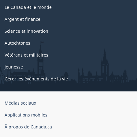
Le Canada et le monde
Argent et finance
Science et innovation
Autochtones
Vétérans et militaires
Jeunesse
Gérer les événements de la vie
Organisation
Médias sociaux
du
gouvernement
Applications mobiles
du
Ã propos de Canada.ca
Canada