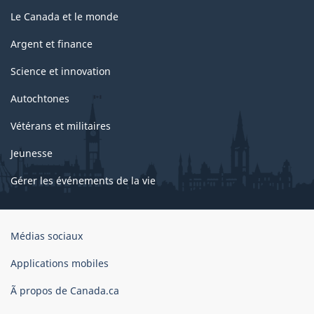
Le Canada et le monde
Argent et finance
Science et innovation
Autochtones
Vétérans et militaires
Jeunesse
Gérer les événements de la vie
Organisation
Médias sociaux
du
gouvernement
Applications mobiles
du
Ã propos de Canada.ca
Canada