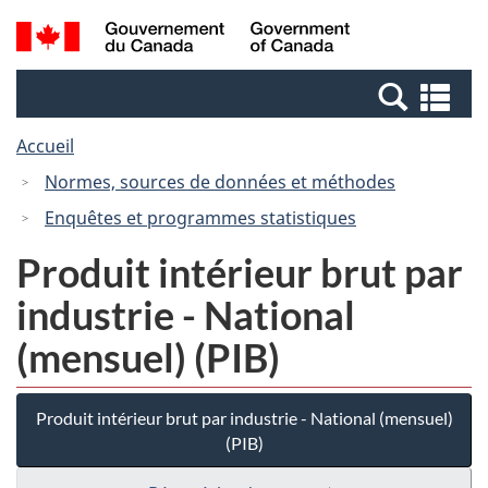
Passer
Passer
Recherche
/
au
à
et
Government
contenu
la
menus
of
Re
principal
version
Canada
et
HTML
Accueil
me
simplifiée
Normes, sources de données et méthodes
Enquêtes et programmes statistiques
Produit intérieur brut par
industrie - National
(mensuel) (PIB)
Produit intérieur brut par industrie - National (mensuel)
(PIB)