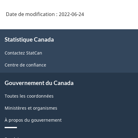
comptes
Date de modification :
2022-06-24
économiques
nationaux
À
sur
Statistique Canada
propos
de
le
Contactez StatCan
ce
site
site
Centre de confiance
web
de
Gouvernement du Canada
Statistique
Toutes les coordonnées
Canada
-
Ministères et organismes
HTML
À propos du gouvernement
Thèmes