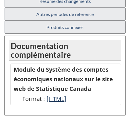
Résumé des changements
Autres périodes de référence
Produits connexes
Documentation
complémentaire
Module du Système des comptes
économiques nationaux sur le site
web de Statistique Canada
Format :
Module
[HTML]
du
Système
des