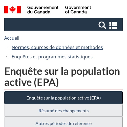
Passer
Passer
Recherche
/
au
à
et
Government
contenu
la
menus
of
Re
principal
version
Canada
et
HTML
Accueil
me
simplifiée
Normes, sources de données et méthodes
Enquêtes et programmes statistiques
Enquête sur la population
active (EPA)
Enquête sur la population active (EPA)
Résumé des changements
Autres périodes de référence