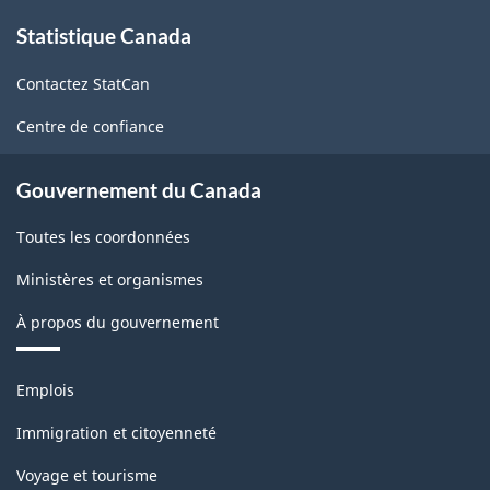
À
des
Statistique Canada
propos
de
données
Contactez StatCan
ce
-
site
Centre de confiance
ARCHIVÉ
-
Gouvernement du Canada
PDF,
Toutes les coordonnées
13.68
Ministères et organismes
À propos du gouvernement
Thèmes
Emplois
et
sujets
Immigration et citoyenneté
Voyage et tourisme