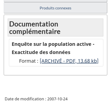
Produits connexes
Documentation
complémentaire
Enquête sur la population active -
Exactitude des données
Format :
Enquête
[ARCHIVÉ - PDF, 13.68
kb
]
sur
la
population
active
Date de modification :
2007-10-24
-
Exactitude