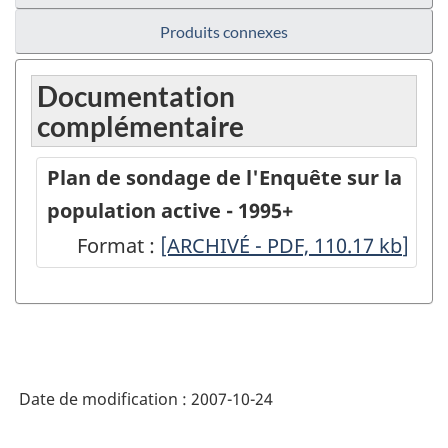
Produits connexes
Documentation
complémentaire
Plan de sondage de l'Enquête sur la
population active - 1995+
Format :
Plan
[ARCHIVÉ - PDF, 110.17
kb
]
de
sondage
de
l'Enquête
Date de modification :
2007-10-24
sur
la