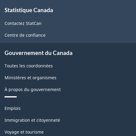
À
population
Statistique Canada
propos
de
active
Contactez StatCan
ce
-
site
Centre de confiance
1995+
-
Gouvernement du Canada
ARCHIVÉ
Toutes les coordonnées
-
PDF,
Ministères et organismes
110.17
À propos du gouvernement
Thèmes
Emplois
et
sujets
Immigration et citoyenneté
Voyage et tourisme