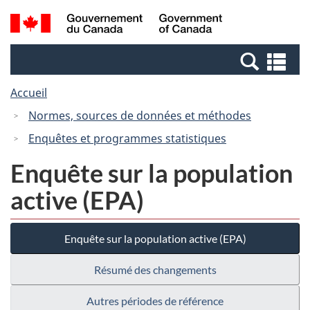
Passer
Passer
Recherche
/
au
à
et
Government
contenu
la
menus
of
Re
principal
version
Canada
et
HTML
Accueil
me
simplifiée
Normes, sources de données et méthodes
Enquêtes et programmes statistiques
Enquête sur la population
active (EPA)
Enquête sur la population active (EPA)
Résumé des changements
Autres périodes de référence