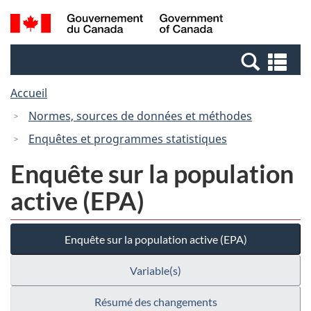
Passer
Passer
Recherche
/
au
à
et
Government
contenu
la
menus
of
Re
principal
version
Canada
et
HTML
Accueil
me
simplifiée
Normes, sources de données et méthodes
Enquêtes et programmes statistiques
Enquête sur la population
active (EPA)
Enquête sur la population active (EPA)
Variable(s)
Résumé des changements