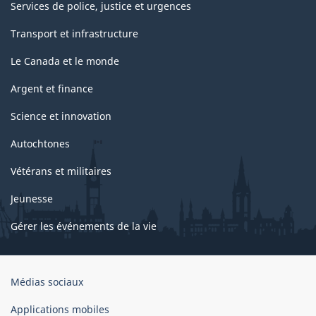
Services de police, justice et urgences
Transport et infrastructure
Le Canada et le monde
Argent et finance
Science et innovation
Autochtones
Vétérans et militaires
Jeunesse
Gérer les événements de la vie
Organisation
Médias sociaux
du
gouvernement
Applications mobiles