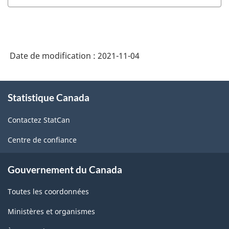
industries
des
de
professions
l'Amérique
(CNP)
du
Date de modification :
2021-11-04
2016
Nord
-
À
(SCIAN)
HTML
Statistique Canada
propos
2012
de
Contactez StatCan
ce
-
site
HTML
Centre de confiance
Gouvernement du Canada
Toutes les coordonnées
Ministères et organismes