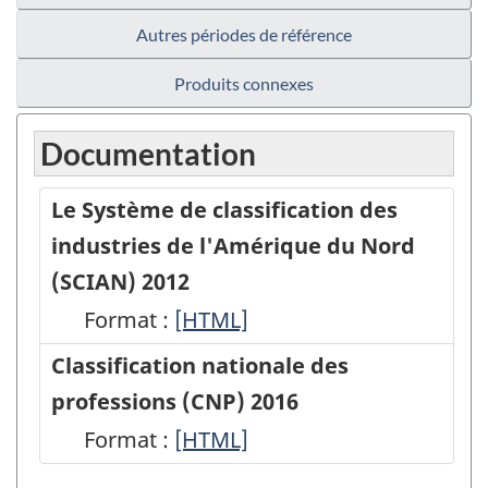
Autres périodes de référence
Produits connexes
Documentation
Le Système de classification des
industries de l'Amérique du Nord
(SCIAN) 2012
Format :
Le
[HTML]
Système
Classification nationale des
de
professions (CNP) 2016
classification
Format :
Classification
[HTML]
des
nationale