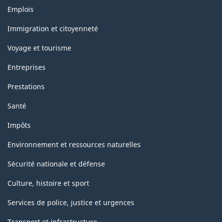
Thèmes
Emplois
et
sujets
Immigration et citoyenneté
Voyage et tourisme
Entreprises
Prestations
Santé
Impôts
Environnement et ressources naturelles
Sécurité nationale et défense
Culture, histoire et sport
Services de police, justice et urgences
Transport et infrastructure