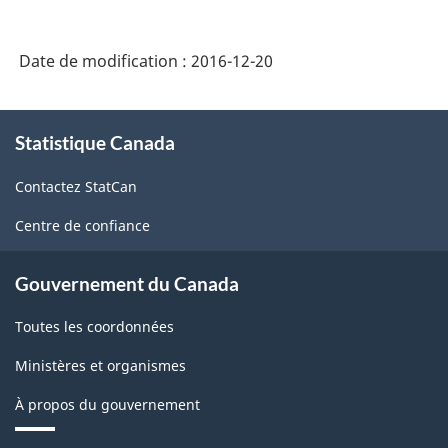
distributeurs
et
de
du
Date de modification :
2016-12-20
produits
charbon
pétroliers
À
(SCIAN
(SCIAN
Statistique Canada
propos
2012)
de
2012)
Contactez StatCan
ce
-
-
site
HTML
Centre de confiance
HTML
Gouvernement du Canada
Toutes les coordonnées
Ministères et organismes
À propos du gouvernement