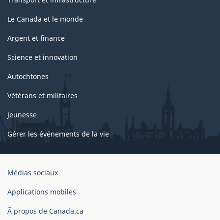
Le Canada et le monde
Argent et finance
Science et innovation
Autochtones
Vétérans et militaires
Jeunesse
Gérer les événements de la vie
Organisation
Médias sociaux
du
gouvernement
Applications mobiles
du
Ã propos de Canada.ca
Canada