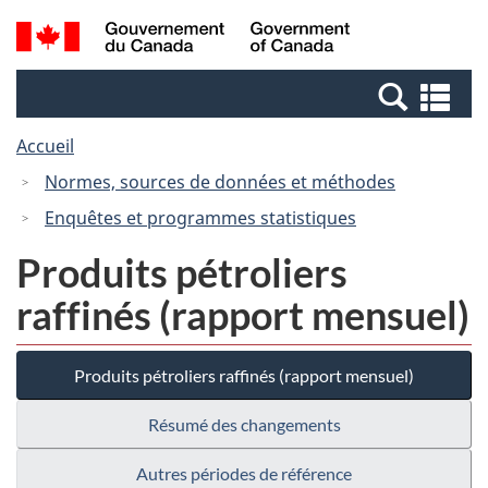
Passer
Passer
Recherche
/
au
à
et
Government
contenu
la
menus
of
Re
principal
version
Canada
et
HTML
Accueil
me
simplifiée
Normes, sources de données et méthodes
Enquêtes et programmes statistiques
Produits pétroliers
raffinés (rapport mensuel)
Produits pétroliers raffinés (rapport mensuel)
Résumé des changements
Autres périodes de référence