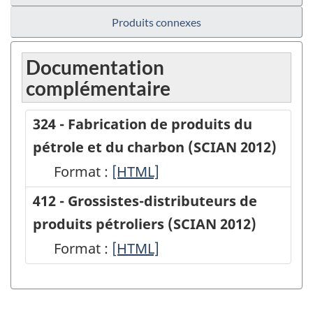
Produits connexes
Documentation
complémentaire
324 - Fabrication de produits du
pétrole et du charbon (SCIAN 2012)
Format :
324
[HTML]
-
412 - Grossistes-distributeurs de
Fabrication
produits pétroliers (SCIAN 2012)
de
Format :
412
[HTML]
produits
-
du
Grossistes-
pétrole