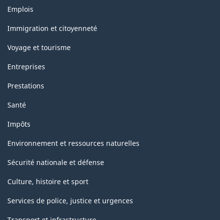
Thèmes
Emplois
et
sujets
Immigration et citoyenneté
Voyage et tourisme
Entreprises
Prestations
Santé
Impôts
Environnement et ressources naturelles
Sécurité nationale et défense
Culture, histoire et sport
Services de police, justice et urgences
Transport et infrastructure