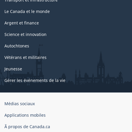
Le Canada et le monde
Argent et finance
Science et innovation
Autochtones
Vétérans et militaires
Jeunesse
Gérer les événements de la vie
Organisation
Médias sociaux
du
gouvernement
Applications mobiles
du
Ã propos de Canada.ca
Canada