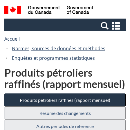
Passer
Passer
Recherche
/
au
à
et
Government
contenu
la
menus
of
Re
principal
version
Canada
et
HTML
Accueil
me
simplifiée
Normes, sources de données et méthodes
Enquêtes et programmes statistiques
Produits pétroliers
raffinés (rapport mensuel)
Produits pétroliers raffinés (rapport mensuel)
Résumé des changements
Autres périodes de référence