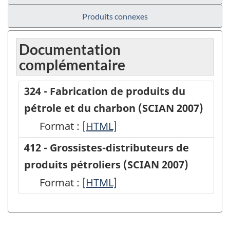
Produits connexes
Documentation
complémentaire
324 - Fabrication de produits du
pétrole et du charbon (SCIAN 2007)
Format :
324
[HTML]
-
412 - Grossistes-distributeurs de
Fabrication
produits pétroliers (SCIAN 2007)
de
Format :
412
[HTML]
produits
-
du
Grossistes-
pétrole