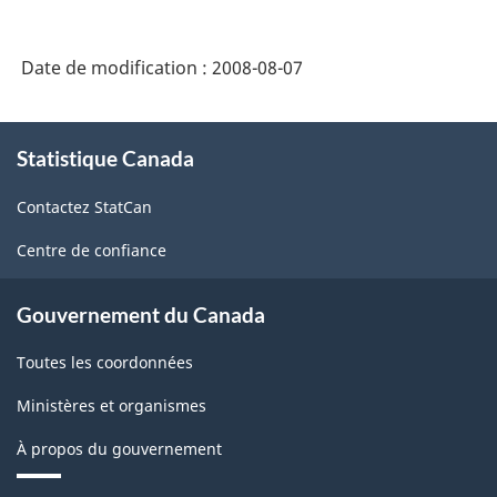
distributeurs
et
de
du
Date de modification :
2008-08-07
produits
charbon
pétroliers
À
(SCIAN
(SCIAN
Statistique Canada
propos
2007)
de
2007)
Contactez StatCan
ce
-
-
site
HTML
Centre de confiance
HTML
Gouvernement du Canada
Toutes les coordonnées
Ministères et organismes
À propos du gouvernement