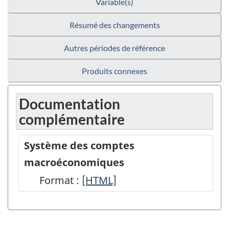
Variable(s)
Résumé des changements
Autres périodes de référence
Produits connexes
Documentation
complémentaire
Système des comptes
macroéconomiques
Format :
Système
[HTML]
des
comptes