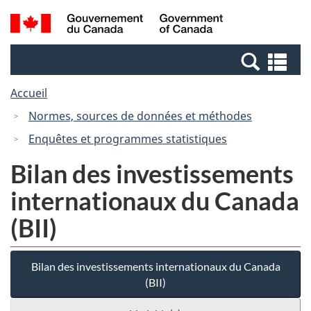
Passer
Passer
Recherche
/
au
à
et
Government
contenu
la
menus
of
Re
principal
version
Canada
et
HTML
Accueil
me
simplifiée
Normes, sources de données et méthodes
Enquêtes et programmes statistiques
Bilan des investissements
internationaux du Canada
(BII)
Bilan des investissements internationaux du Canada
(BII)