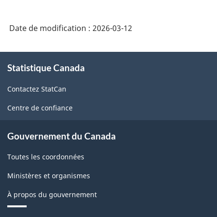
macroéconomiques
-
Date de modification :
2026-03-12
HTML
À
Statistique Canada
propos
de
Contactez StatCan
ce
site
Centre de confiance
Gouvernement du Canada
Toutes les coordonnées
Ministères et organismes
À propos du gouvernement