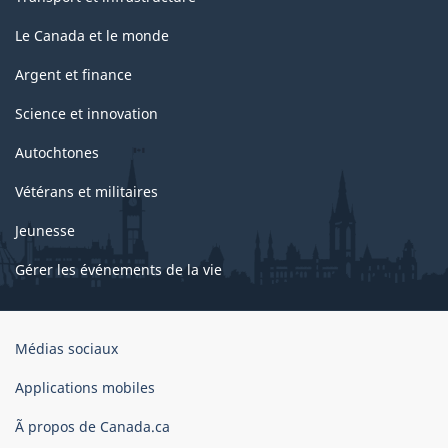
Le Canada et le monde
Argent et finance
Science et innovation
Autochtones
Vétérans et militaires
Jeunesse
Gérer les événements de la vie
Organisation
Médias sociaux
du
gouvernement
Applications mobiles
du
Ã propos de Canada.ca
Canada