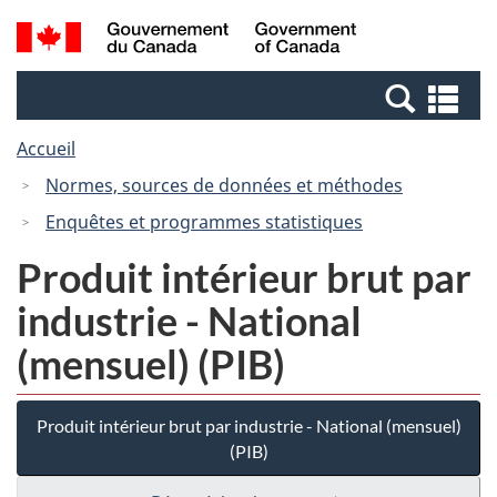
Passer
Passer
Recherche
/
au
à
et
Government
contenu
la
menus
of
Re
principal
version
Canada
et
HTML
Accueil
me
simplifiée
Normes, sources de données et méthodes
Enquêtes et programmes statistiques
Produit intérieur brut par
industrie - National
(mensuel) (PIB)
Produit intérieur brut par industrie - National (mensuel)
(PIB)