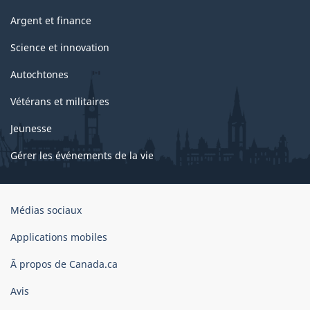
Argent et finance
Science et innovation
Autochtones
Vétérans et militaires
Jeunesse
Gérer les événements de la vie
Organisation
Médias sociaux
du
gouvernement
Applications mobiles
du
Ã propos de Canada.ca
Canada
Avis