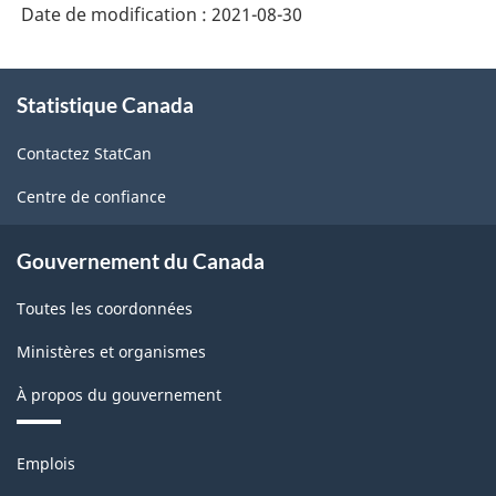
Date de modification :
2021-08-30
HTML
À
Statistique Canada
propos
de
Contactez StatCan
ce
site
Centre de confiance
Gouvernement du Canada
Toutes les coordonnées
Ministères et organismes
À propos du gouvernement
Thèmes
Emplois
et