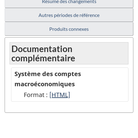
Résumé des changements
Autres périodes de référence
Produits connexes
Documentation
complémentaire
Système des comptes
macroéconomiques
Format :
Système
[HTML]
des
comptes
macroéconomiques
-