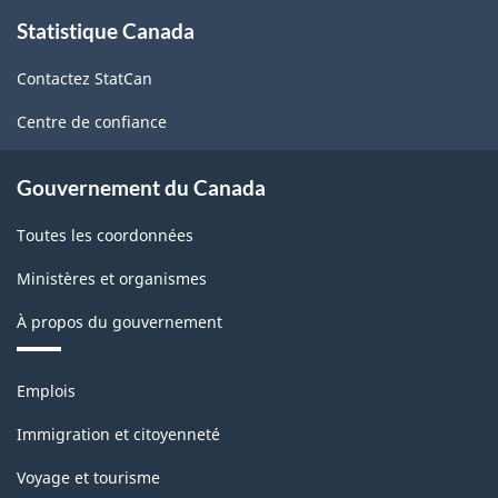
À
Statistique Canada
propos
de
Contactez StatCan
ce
site
Centre de confiance
Gouvernement du Canada
Toutes les coordonnées
Ministères et organismes
À propos du gouvernement
Thèmes
Emplois
et
sujets
Immigration et citoyenneté
Voyage et tourisme