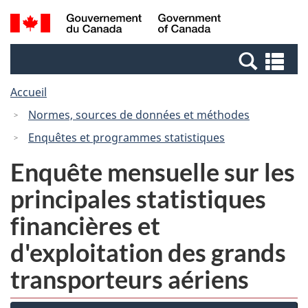
Passer
Passer
Recherche
/
au
à
et
Government
contenu
la
menus
of
Re
principal
version
Canada
et
HTML
Accueil
me
simplifiée
Normes, sources de données et méthodes
Enquêtes et programmes statistiques
Enquête mensuelle sur les
principales statistiques
financières et
d'exploitation des grands
transporteurs aériens