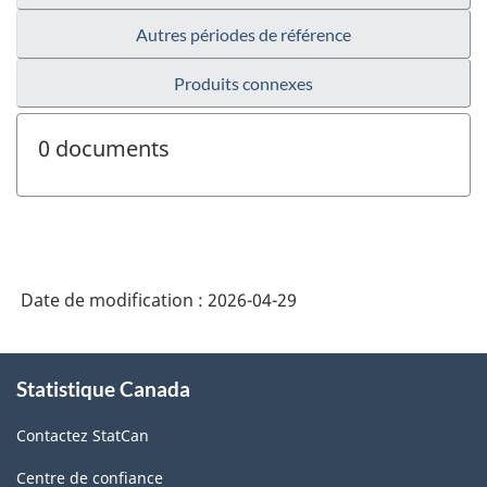
Autres périodes de référence
Produits connexes
0 documents
Date de modification :
2026-04-29
À
Statistique Canada
propos
de
Contactez StatCan
ce
site
Centre de confiance