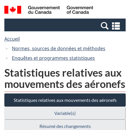
Passer
Passer
Recherche
/
au
à
et
Government
contenu
la
menus
of
Re
principal
version
Canada
et
HTML
Accueil
me
simplifiée
Normes, sources de données et méthodes
Enquêtes et programmes statistiques
Statistiques relatives aux
mouvements des aéronefs
Statistiques relatives aux mouvements des aéronefs
Variable(s)
Résumé des changements