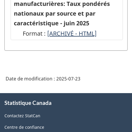
sur
manufacturières: Taux pondérés
les
nationaux par source et par
industries
caractéristique - juin 2025
manufacturières:
Format :
Enquête
[ARCHIVÉ - HTML]
CV
mensuelle
nationaux
sur
par
les
caractéristique
industries
-
Date de modification :
2025-07-23
manufacturières:
juin
Taux
À
2025
pondérés
Statistique Canada
propos
-
de
nationaux
Contactez StatCan
ce
ARCHIVÉ
par
site
-
Centre de confiance
source