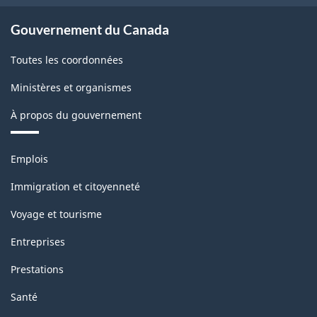
HTML
et
Gouvernement du Canada
par
Toutes les coordonnées
caractéristique
-
Ministères et organismes
juin
À propos du gouvernement
2025
Thèmes
-
Emplois
et
ARCHIVÉ
sujets
Immigration et citoyenneté
-
Voyage et tourisme
HTML
Entreprises
Prestations
Santé