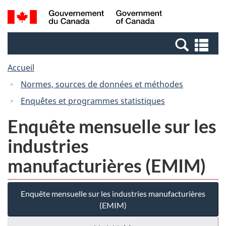
Passer
Passer
Recherche
/
au
à
et
Government
contenu
la
menus
of
Re
principal
version
Canada
et
HTML
Accueil
me
simplifiée
Normes, sources de données et méthodes
Enquêtes et programmes statistiques
Enquête mensuelle sur les
industries
manufacturières (EMIM)
Enquête mensuelle sur les industries manufacturières
(EMIM)