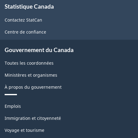
ventes
:
Statistique Canada
propos
totales
de
C.v.
Contactez StatCan
ce
(troisième
pour
site
trimestre
Centre de confiance
les
de
ventes
Gouvernement du Canada
2023)
totales
-
Toutes les coordonnées
(novembre
ARCHIVÉ
2023)
Ministères et organismes
-
-
À propos du gouvernement
HTML
ARCHIVÉ
Thèmes
-
Emplois
et
HTML
sujets
Immigration et citoyenneté
Voyage et tourisme