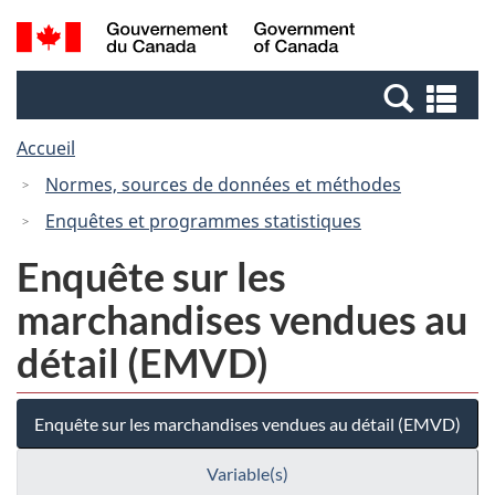
Passer
Passer
Recherche
/
au
à
et
Government
contenu
la
menus
of
Re
principal
version
Canada
et
HTML
Accueil
me
simplifiée
Normes, sources de données et méthodes
Enquêtes et programmes statistiques
Enquête sur les
marchandises vendues au
détail (EMVD)
Enquête sur les marchandises vendues au détail (EMVD)
Variable(s)