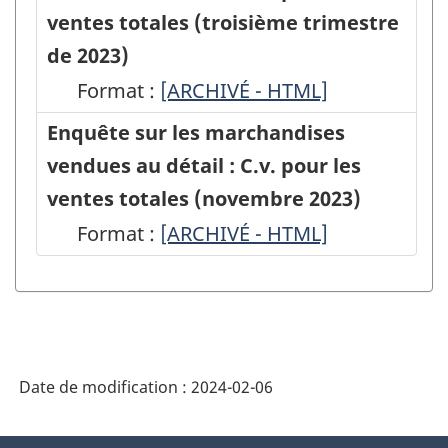
marchandises
ventes totales (troisième trimestre
vendues
de 2023)
au
Format :
Enquête
[ARCHIVÉ - HTML]
détail
sur
Enquête sur les marchandises
:
les
vendues au détail : C.v. pour les
Mesures
marchandises
ventes totales (novembre 2023)
de
vendues
Format :
Enquête
[ARCHIVÉ - HTML]
qualité
au
sur
-
détail
les
2019
:
marchandises
-
C.v.
vendues
HTML
pour
Date de modification :
2024-02-06
au
les
détail
À