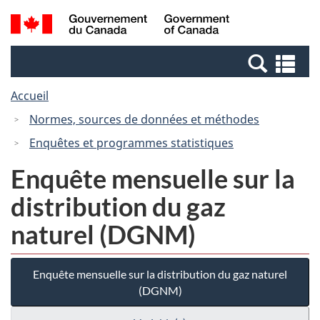
Passer
Passer
Recherche
/
au
à
et
Government
contenu
la
menus
of
Re
principal
version
Canada
et
HTML
Accueil
me
simplifiée
Normes, sources de données et méthodes
Enquêtes et programmes statistiques
Enquête mensuelle sur la
distribution du gaz
naturel (DGNM)
Enquête mensuelle sur la distribution du gaz naturel
(DGNM)