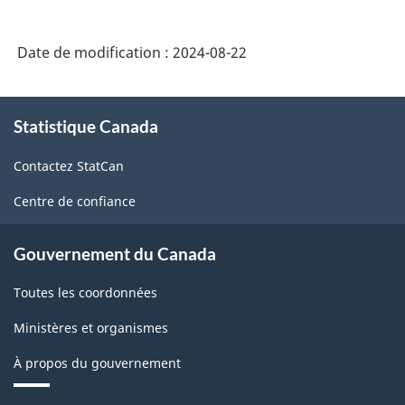
de
gaz
Date de modification :
2024-08-22
naturel
(SCIAN
À
2022)
Statistique Canada
propos
de
-
Contactez StatCan
ce
HTML
site
Centre de confiance
Gouvernement du Canada
Toutes les coordonnées
Ministères et organismes
À propos du gouvernement