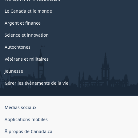
Le Canada et le monde
Argent et finance
Science et innovation
Autochtones
Vétérans et militaires
Jeunesse
Gérer les événements de la vie
Organisation
Médias sociaux
du
gouvernement
Applications mobiles
du
Ã propos de Canada.ca
Canada