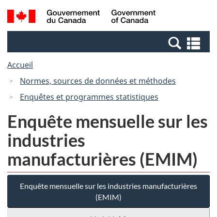
Passer
Passer
Recherche
/
au
à
et
Government
contenu
la
menus
of
Re
principal
version
Canada
et
HTML
Accueil
me
simplifiée
Normes, sources de données et méthodes
Enquêtes et programmes statistiques
Enquête mensuelle sur les
industries
manufacturières (EMIM)
Enquête mensuelle sur les industries manufacturières
(EMIM)