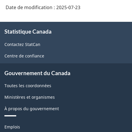
(SCIAN
Date de modification :
2025-07-23
2022)
-
À
HTML
Statistique Canada
propos
de
Contactez StatCan
ce
site
Centre de confiance
Gouvernement du Canada
Toutes les coordonnées
Ministères et organismes
À propos du gouvernement
Thèmes
Emplois
et