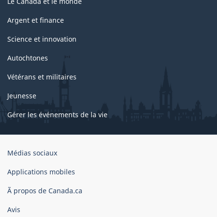
Le Canada et le monde
Argent et finance
Science et innovation
Autochtones
Vétérans et militaires
Jeunesse
Gérer les événements de la vie
Organisation
Médias sociaux
du
gouvernement
Applications mobiles
du
Ã propos de Canada.ca
Canada
Avis