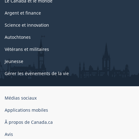
Le Canada et le monde
Argent et finance
Science et innovation
Autochtones
Vétérans et militaires
Jeunesse
Gérer les événements de la vie
Organisation
Médias sociaux
du
gouvernement
Applications mobiles
du
Ã propos de Canada.ca
Canada
Avis