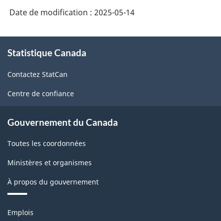
(SCIAN
Date de modification :
2025-05-14
2022)
-
À
HTML
Statistique Canada
propos
de
Contactez StatCan
ce
site
Centre de confiance
Gouvernement du Canada
Toutes les coordonnées
Ministères et organismes
À propos du gouvernement
Thèmes
Emplois
et