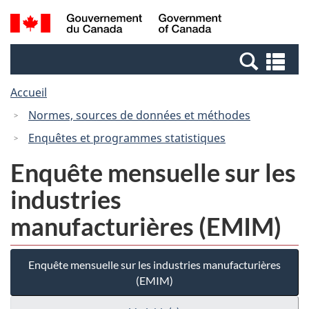
Passer
Passer
Recherche
/
au
à
et
Government
contenu
la
menus
of
Re
principal
version
Canada
et
HTML
Accueil
me
simplifiée
Normes, sources de données et méthodes
Enquêtes et programmes statistiques
Enquête mensuelle sur les
industries
manufacturières (EMIM)
Enquête mensuelle sur les industries manufacturières
(EMIM)