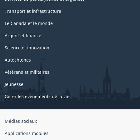
Transport et infrastructure
Le Canada et le monde
Argent et finance
Science et innovation
Autochtones
Vétérans et militaires
Jeunesse
Gérer les événements de la vie
Organisation
Médias sociaux
du
gouvernement
Applications mobiles
du