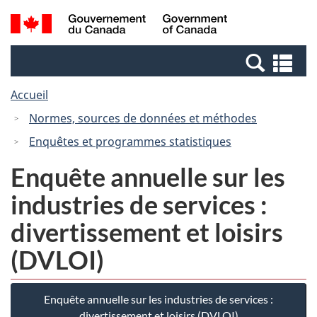
Passer
Passer
Recherche
/
au
à
et
Government
contenu
la
menus
of
Re
principal
version
Canada
et
HTML
Accueil
me
simplifiée
Normes, sources de données et méthodes
Enquêtes et programmes statistiques
Enquête annuelle sur les
industries de services :
divertissement et loisirs
(DVLOI)
Enquête annuelle sur les industries de services :
divertissement et loisirs (DVLOI)