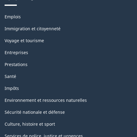
Thèmes
Emplois
et
sujets
Immigration et citoyenneté
Voyage et tourisme
Entreprises
Prestations
Santé
Impôts
Environnement et ressources naturelles
Sécurité nationale et défense
Culture, histoire et sport
Services de police, justice et urgences