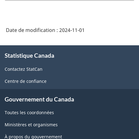
Divertissement,
loisirs,
jeux
Date de modification :
2024-11-01
de
hasard
À
et
Statistique Canada
propos
de
loteries
Contactez StatCan
ce
(SCIAN
site
Centre de confiance
2022)
-
Gouvernement du Canada
HTML
Toutes les coordonnées
Ministères et organismes
À propos du gouvernement