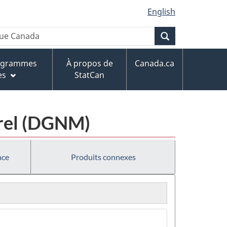
English
Recherche
rogrammes
À propos de
Canada.ca
es
StatCan
urel (DGNM)
nce
Produits connexes