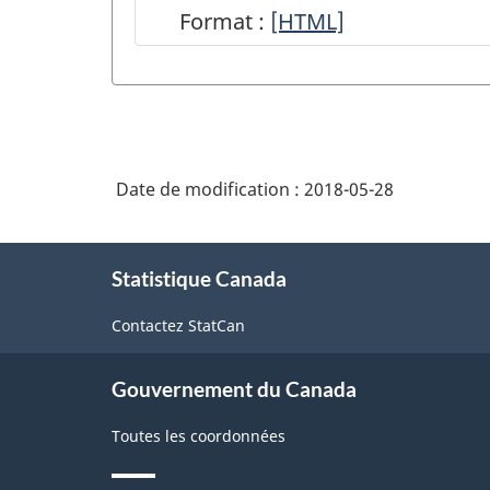
Format :
Aperçu
[HTML]
du
Programme
intégré
de
Date de modification :
2018-05-28
la
statistique
À
des
Statistique Canada
propos
de
entreprises
Contactez StatCan
ce
-
site
HTML
Gouvernement du Canada
Toutes les coordonnées