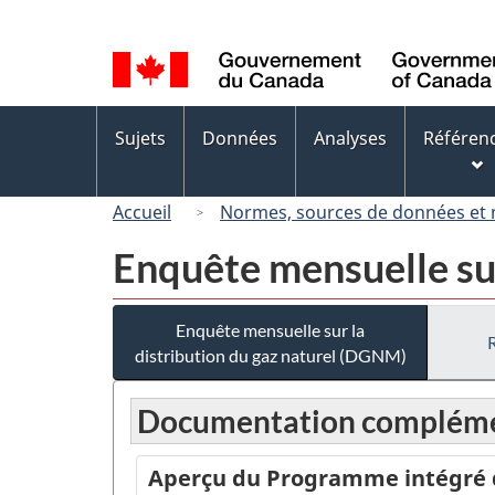
Sélection
de
la
langue
Menus
Sujets
Données
Analyses
Référen
des
sujets
Accueil
Normes, sources de données et
Enquête mensuelle sur
Enquête mensuelle sur la
distribution du gaz naturel (DGNM)
Documentation compléme
Aperçu du Programme intégré de