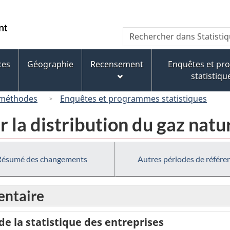
Passer
Passer
Passer
au
à
à
/
Recherche
Rechercher
contenu
« À
la
Government
dans
principal
propos
version
of
Statistique
de
HTML
ces
Géographie
Recensement
Enquêtes et p
Canada
Canada
ce
simplifiée
statistiqu
site »
 méthodes
Enquêtes et programmes statistiques
 la distribution du gaz nat
Résumé des changements
Autres périodes de référe
ntaire
 la statistique des entreprises