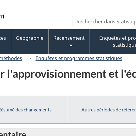
Passer
Passer
Passer
au
à
à
/
Recherche
Rechercher
contenu
« À
la
Government
dans
principal
propos
version
of
Statistique
de
HTML
ces
Géographie
Recensement
Enquêtes et p
Canada
Canada
ce
simplifiée
statistiqu
site »
 méthodes
Enquêtes et programmes statistiques
r l'approvisionnement et l'
Résumé des changements
Autres périodes de référe
ntaire