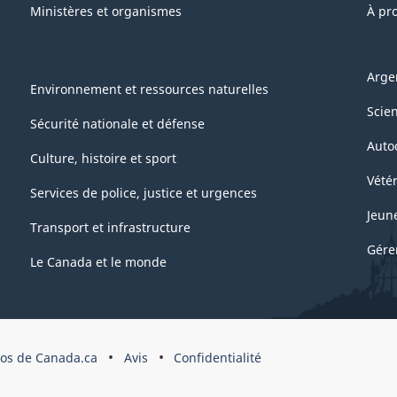
Ministères et organismes
À pr
Arge
Environnement et ressources naturelles
Scie
Sécurité nationale et défense
Auto
Culture, histoire et sport
Vétér
Services de police, justice et urgences
Jeun
Transport et infrastructure
Gére
Le Canada et le monde
pos de Canada.ca
Avis
Confidentialité