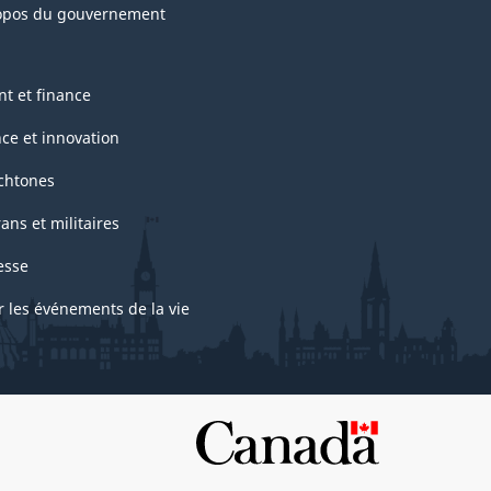
opos du gouvernement
nt et finance
nce et innovation
chtones
ans et militaires
esse
r les événements de la vie