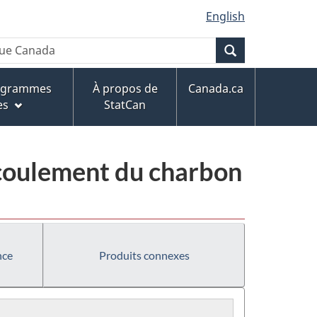
English
Recherche
rogrammes
À propos de
Canada.ca
es
StatCan
écoulement du charbon
nce
Produits connexes