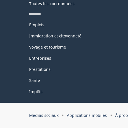
Toutes les coordonnées
Thèmes
Emplois
et
sujets
Immigration et citoyenneté
Voyage et tourisme
Entreprises
Prestations
Santé
Impôts
Organisation
Médias sociaux
Applications mobiles
Ã pro
du
gouvernement