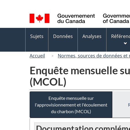
Sélection
de
la
langue
Menus
Sujets
Données
Analyses
Référen
des
sujets
Accueil
Normes, sources de données et
Enquête mensuelle su
(MCOL)
Enquête mensuelle sur
l'approvisionnement et l'écoulement
du charbon (MCOL)
Documentation compléme