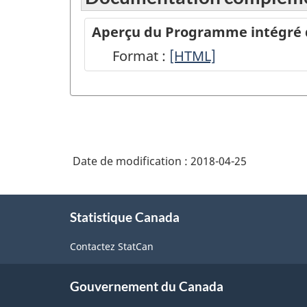
Aperçu du Programme intégré de
Format :
Aperçu
[HTML]
du
Programme
intégré
de
Date de modification :
2018-04-25
la
statistique
À
des
Statistique Canada
propos
de
entreprises
Contactez StatCan
ce
-
site
HTML
Gouvernement du Canada