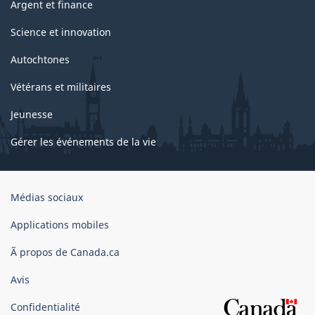
Argent et finance
Science et innovation
Autochtones
Vétérans et militaires
Jeunesse
Gérer les événements de la vie
Organisation
Médias sociaux
du
gouvernement
Applications mobiles
du
Ã propos de Canada.ca
Canada
Avis
Confidentialité