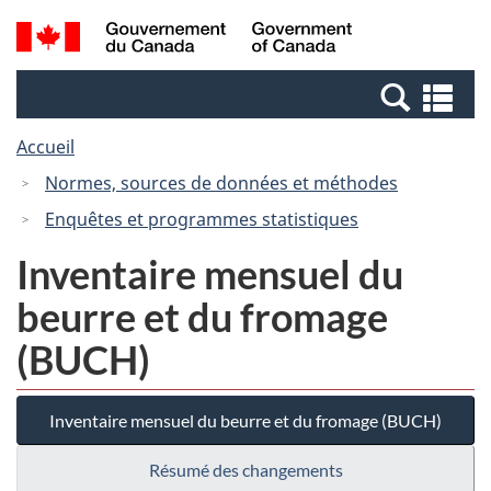
Passer
Passer
Recherche
/
au
à
et
Government
contenu
la
menus
of
Re
principal
version
Canada
et
HTML
Accueil
me
simplifiée
Normes, sources de données et méthodes
Enquêtes et programmes statistiques
Inventaire mensuel du
beurre et du fromage
(BUCH)
Inventaire mensuel du beurre et du fromage (BUCH)
Résumé des changements