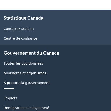
la
statistique
À
des
Statistique Canada
propos
de
entreprises
Contactez StatCan
ce
-
site
Centre de confiance
HTML
Gouvernement du Canada
Toutes les coordonnées
Ministères et organismes
À propos du gouvernement
Thèmes
Emplois
et
sujets
Immigration et citoyenneté