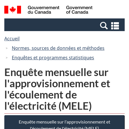
Passer
Passer
Recherche
/
au
à
et
Government
contenu
la
menus
of
Re
principal
version
Canada
et
HTML
Accueil
me
simplifiée
Normes, sources de données et méthodes
Enquêtes et programmes statistiques
Enquête mensuelle sur
l'approvisionnement et
l'écoulement de
l'électricité (MELE)
Enquête mensuelle sur l'approvisionnement et
l'écoulement de l'électricité (MELE)