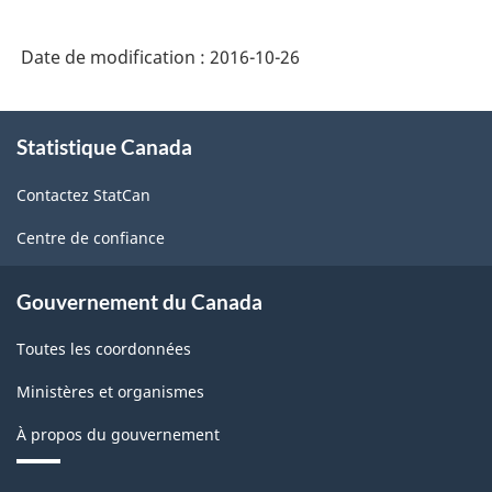
de
Date de modification :
2016-10-26
la
statistique
À
des
Statistique Canada
propos
de
entreprises
Contactez StatCan
ce
-
site
Centre de confiance
HTML
Gouvernement du Canada
Toutes les coordonnées
Ministères et organismes
À propos du gouvernement