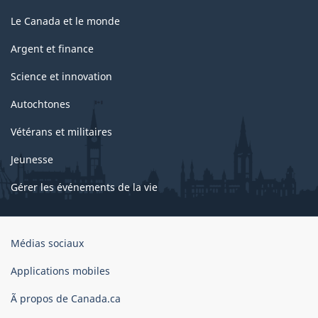
Le Canada et le monde
Argent et finance
Science et innovation
Autochtones
Vétérans et militaires
Jeunesse
Gérer les événements de la vie
Organisation
Médias sociaux
du
gouvernement
Applications mobiles
du
Ã propos de Canada.ca
Canada