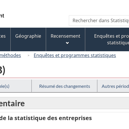
Passer
Passer
Passer
Passer
au
au
à
à
/
Recherche
Rechercher
Gestionnaire
contenu
« À
la
Government
dans
des
principal
propos
version
of
Statistique
Invitations
de
HTML
ces
Géographie
Recensement
Enquêtes et p
Canada
Canada
ce
simplifiée
statistiqu
site »
 méthodes
Enquêtes et programmes statistiques
B)
le(s)
Résumé des changements
Autres périod
ntaire
 la statistique des entreprises