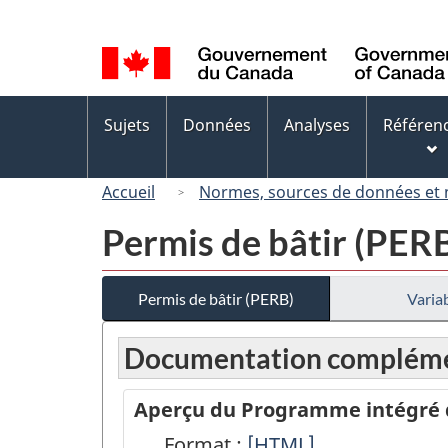
Sélection
de
la
langue
Menus
Sujets
Données
Analyses
Référen
des
sujets
Accueil
Normes, sources de données et
Permis de bâtir (PER
Permis de bâtir (PERB)
Variab
Documentation compléme
Aperçu du Programme intégré de
Format :
Aperçu
[HTML]