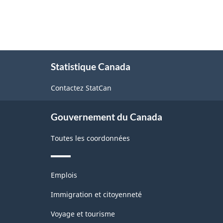
À
Statistique Canada
propos
de
Contactez StatCan
ce
site
Gouvernement du Canada
Toutes les coordonnées
Thèmes
Emplois
et
sujets
Immigration et citoyenneté
Voyage et tourisme