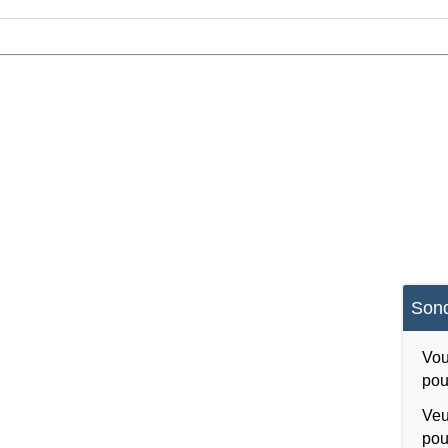
Sond
Vou
pou
Veu
pou