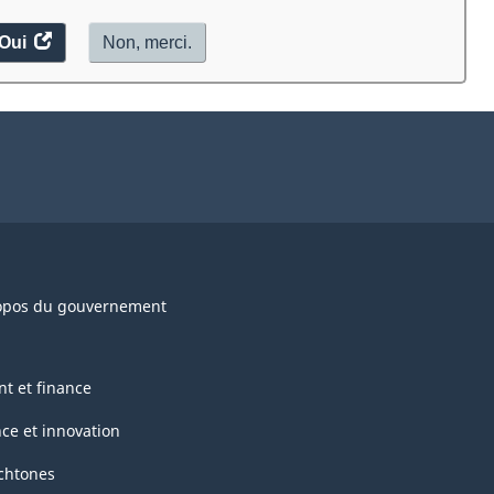
Oui
accéder
Non, merci.
au
sondage.
opos du gouvernement
nt et finance
nce et innovation
chtones