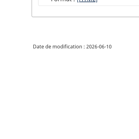
du
Programme
intégré
de
Date de modification :
2026-06-10
la
statistique
des
entreprises
-
HTML