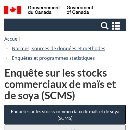
Passer
Passer
Recherche
/
au
à
et
Government
contenu
la
menus
of
Re
principal
version
Canada
et
HTML
Accueil
me
simplifiée
Normes, sources de données et méthodes
Enquêtes et programmes statistiques
Enquête sur les stocks
commerciaux de maïs et
de soya (SCMS)
Enquête sur les stocks commerciaux de maïs et de soya
(SCMS)