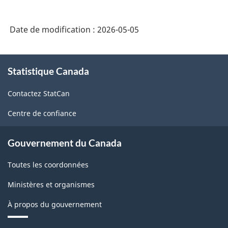
intégré
de
Date de modification :
2026-05-05
la
statistique
À
des
Statistique Canada
propos
de
entreprises
Contactez StatCan
ce
-
site
Centre de confiance
HTML
Gouvernement du Canada
Toutes les coordonnées
Ministères et organismes
À propos du gouvernement