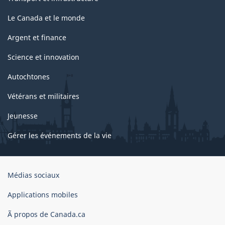
Le Canada et le monde
Argent et finance
Science et innovation
Autochtones
Vétérans et militaires
Jeunesse
Gérer les événements de la vie
Organisation
Médias sociaux
du
gouvernement
Applications mobiles
du
Ã propos de Canada.ca
Canada