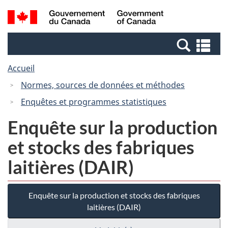
Passer
Passer
Recherche
/
au
à
et
Government
contenu
la
menus
of
Re
principal
version
Canada
et
HTML
Accueil
me
simplifiée
Normes, sources de données et méthodes
Enquêtes et programmes statistiques
Enquête sur la production
et stocks des fabriques
laitières (DAIR)
Enquête sur la production et stocks des fabriques
laitières (DAIR)