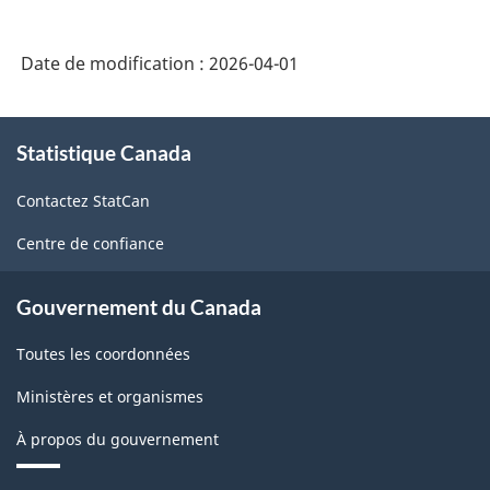
intégré
de
Date de modification :
2026-04-01
la
statistique
À
des
Statistique Canada
propos
de
entreprises
Contactez StatCan
ce
-
site
Centre de confiance
HTML
Gouvernement du Canada
Toutes les coordonnées
Ministères et organismes
À propos du gouvernement