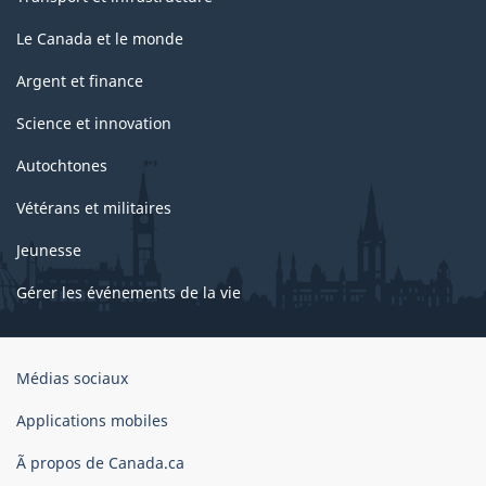
Le Canada et le monde
Argent et finance
Science et innovation
Autochtones
Vétérans et militaires
Jeunesse
Gérer les événements de la vie
Organisation
Médias sociaux
du
gouvernement
Applications mobiles
du
Ã propos de Canada.ca
Canada