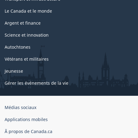
Le Canada et le monde
Argent et finance
Science et innovation
Autochtones
Vétérans et militaires
Jeunesse
Gérer les événements de la vie
Organisation
Médias sociaux
du
gouvernement
Applications mobiles
du
Ã propos de Canada.ca
Canada