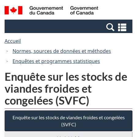
Passer
Passer
Recherche
/
au
à
et
Government
contenu
la
menus
of
Re
principal
version
Canada
et
HTML
Accueil
me
simplifiée
Normes, sources de données et méthodes
Enquêtes et programmes statistiques
Enquête sur les stocks de
viandes froides et
congelées (SVFC)
Enquête sur les stocks de viandes froides et congelées
(SVFC)