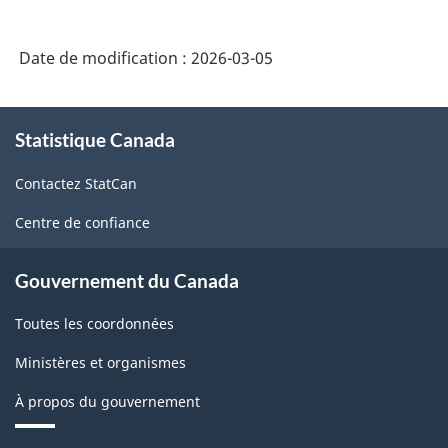
intégré
de
Date de modification :
2026-03-05
la
statistique
À
des
Statistique Canada
propos
de
entreprises
Contactez StatCan
ce
-
site
Centre de confiance
HTML
Gouvernement du Canada
Toutes les coordonnées
Ministères et organismes
À propos du gouvernement