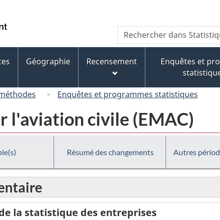
Passer
Passer
Passer
au
à
à
/
Recherche
Rechercher
contenu
« À
la
Government
dans
principal
propos
version
of
Statistique
de
HTML
ces
Géographie
Recensement
Enquêtes et p
Canada
Canada
ce
simplifiée
statistiqu
site »
 méthodes
Enquêtes et programmes statistiques
 l'aviation civile (EMAC)
le(s)
Résumé des changements
Autres périod
ntaire
 la statistique des entreprises