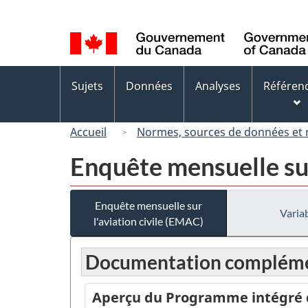
Sélection
de
la
langue
Menus
Sujets
Données
Analyses
Référen
des
sujets
Accueil
Normes, sources de données et
Enquête mensuelle sur
Enquête mensuelle sur
Variab
l'aviation civile (EMAC)
Documentation compléme
Aperçu du Programme intégré de