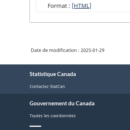
Format :
Aperçu
[HTML]
du
Programme
intégré
de
Date de modification :
2025-01-29
la
statistique
À
des
Statistique Canada
propos
de
entreprises
Contactez StatCan
ce
-
site
HTML
Gouvernement du Canada
Toutes les coordonnées