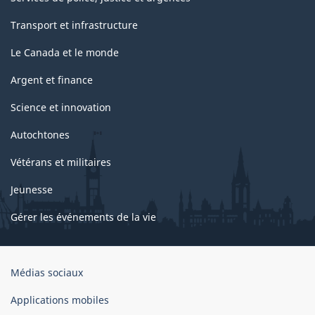
Transport et infrastructure
Le Canada et le monde
Argent et finance
Science et innovation
Autochtones
Vétérans et militaires
Jeunesse
Gérer les événements de la vie
Organisation
Médias sociaux
du
gouvernement
Applications mobiles
du