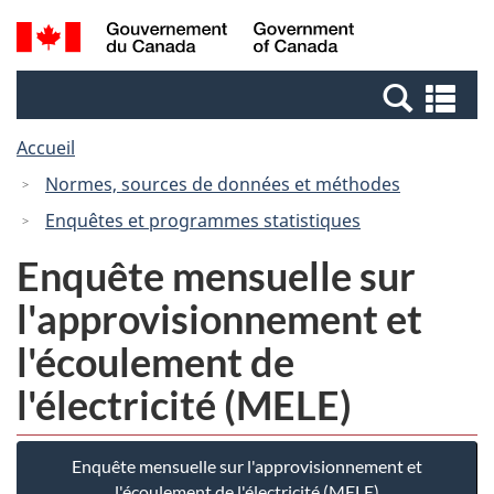
Passer
Passer
Recherche
/
au
à
et
Government
contenu
la
menus
of
Re
principal
version
Canada
et
HTML
Accueil
me
simplifiée
Normes, sources de données et méthodes
Enquêtes et programmes statistiques
Enquête mensuelle sur
l'approvisionnement et
l'écoulement de
l'électricité (MELE)
Enquête mensuelle sur l'approvisionnement et
l'écoulement de l'électricité (MELE)