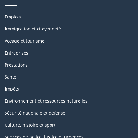
Thèmes
Emplois
et
sujets
Immigration et citoyenneté
Voyage et tourisme
Entreprises
Prestations
Santé
Impôts
Environnement et ressources naturelles
Sécurité nationale et défense
Culture, histoire et sport
Services de police, justice et urgences