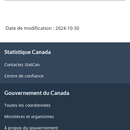
Programme
intégré
de
Date de modification :
2024-10-30
la
statistique
À
des
Statistique Canada
propos
de
entreprises
Contactez StatCan
ce
-
site
Centre de confiance
HTML
Gouvernement du Canada
Toutes les coordonnées
Ministères et organismes
À propos du gouvernement