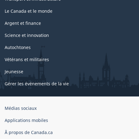
Le Canada et le monde
Argent et finance
Science et innovation
Autochtones
Vétérans et militaires
Jeunesse
Gérer les événements de la vie
Organisation
Médias sociaux
du
gouvernement
Applications mobiles
du
Ã propos de Canada.ca
Canada