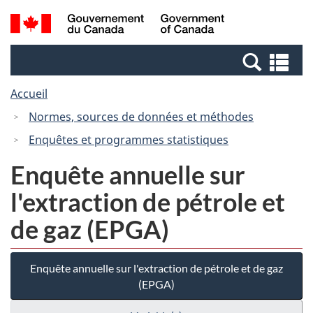
Passer
Passer
Recherche
/
au
à
et
Government
contenu
la
menus
of
Re
principal
version
Canada
et
HTML
Accueil
me
simplifiée
Normes, sources de données et méthodes
Enquêtes et programmes statistiques
Enquête annuelle sur
l'extraction de pétrole et
de gaz (EPGA)
Enquête annuelle sur l'extraction de pétrole et de gaz
(EPGA)