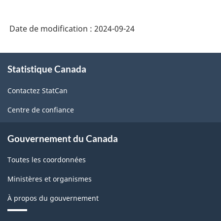
intégré
de
Date de modification :
2024-09-24
la
statistique
À
des
Statistique Canada
propos
de
entreprises
Contactez StatCan
ce
-
site
Centre de confiance
HTML
Gouvernement du Canada
Toutes les coordonnées
Ministères et organismes
À propos du gouvernement