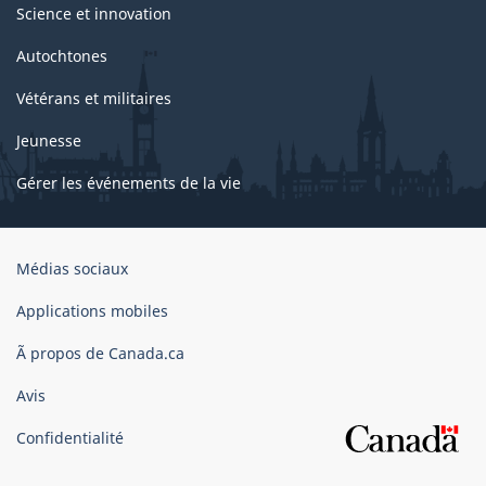
Science et innovation
Autochtones
Vétérans et militaires
Jeunesse
Gérer les événements de la vie
Organisation
Médias sociaux
du
gouvernement
Applications mobiles
du
Ã propos de Canada.ca
Canada
Avis
Confidentialité