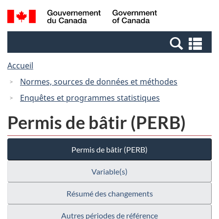
Passer
Passer
Recherche
/
au
à
et
Government
contenu
la
menus
of
Re
principal
version
Canada
et
HTML
Accueil
me
simplifiée
Normes, sources de données et méthodes
Enquêtes et programmes statistiques
Permis de bâtir (PERB)
Permis de bâtir (PERB)
Variable(s)
Résumé des changements
Autres périodes de référence