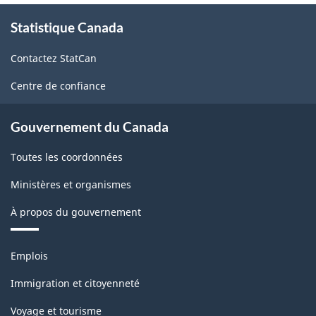
statistique
À
des
Statistique Canada
propos
de
entreprises
Contactez StatCan
ce
-
site
Centre de confiance
HTML
Gouvernement du Canada
Toutes les coordonnées
Ministères et organismes
À propos du gouvernement
Thèmes
Emplois
et
sujets
Immigration et citoyenneté
Voyage et tourisme