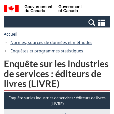
Passer
Passer
Recherche
/
au
à
et
Government
contenu
la
menus
of
Re
principal
version
Canada
et
HTML
Accueil
me
simplifiée
Normes, sources de données et méthodes
Enquêtes et programmes statistiques
Enquête sur les industries
de services : éditeurs de
livres (LIVRE)
Enquête sur les industries de services : éditeurs de livres
(LIVRE)