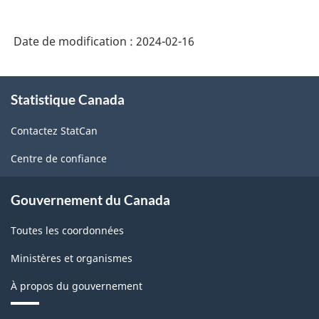
intégré
de
Date de modification :
2024-02-16
la
statistique
À
des
Statistique Canada
propos
de
entreprises
Contactez StatCan
ce
-
site
Centre de confiance
HTML
Gouvernement du Canada
Toutes les coordonnées
Ministères et organismes
À propos du gouvernement