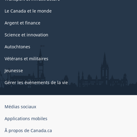
Le Canada et le monde
Argent et finance
Science et innovation
Autochtones
Vétérans et militaires
Jeunesse
Gérer les événements de la vie
Organisation
Médias sociaux
du
gouvernement
Applications mobiles
du
Ã propos de Canada.ca
Canada