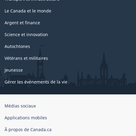
Le Canada et le monde
Argent et finance
Science et innovation
Autochtones
Vétérans et militaires
Jeunesse
Gérer les événements de la vie
Organisation
Médias sociaux
du
gouvernement
Applications mobiles
du
Ã propos de Canada.ca
Canada