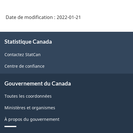
intégré
de
Date de modification :
2022-01-21
la
statistique
À
des
Statistique Canada
propos
de
entreprises
Contactez StatCan
ce
-
site
Centre de confiance
HTML
Gouvernement du Canada
Toutes les coordonnées
Ministères et organismes
À propos du gouvernement