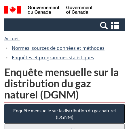
Passer
Passer
Recherche
/
au
à
et
Government
contenu
la
menus
of
Re
principal
version
Canada
et
HTML
Accueil
me
simplifiée
Normes, sources de données et méthodes
Enquêtes et programmes statistiques
Enquête mensuelle sur la
distribution du gaz
naturel (DGNM)
Enquête mensuelle sur la distribution du gaz naturel
(DGNM)