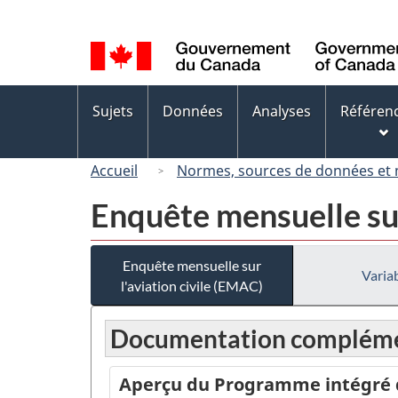
Sélection
de
la
langue
Menus
Sujets
Données
Analyses
Référen
des
sujets
Accueil
Normes, sources de données et
Enquête mensuelle sur
Enquête mensuelle sur
Variab
l'aviation civile (EMAC)
Documentation compléme
Aperçu du Programme intégré de