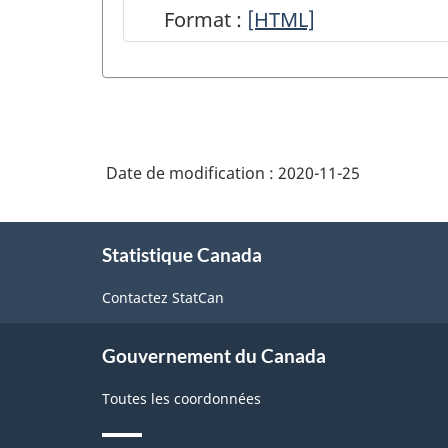
Format :
Aperçu
[HTML]
du
Programme
intégré
de
Date de modification :
2020-11-25
la
statistique
À
des
Statistique Canada
propos
de
entreprises
Contactez StatCan
ce
-
site
HTML
Gouvernement du Canada
Toutes les coordonnées