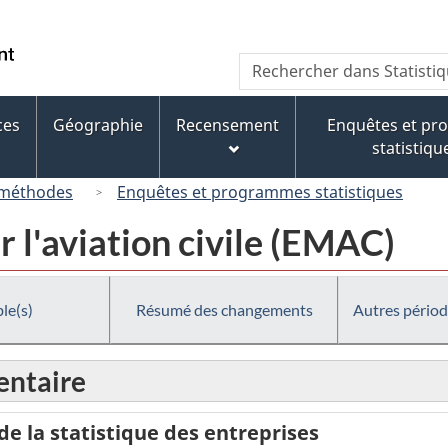
Passer
Passer
Passer
au
à
à
/
Recherche
Rechercher
contenu
« À
la
Government
dans
principal
propos
version
of
Statistique
de
HTML
ces
Géographie
Recensement
Enquêtes et p
Canada
Canada
ce
simplifiée
statistiqu
site »
 méthodes
Enquêtes et programmes statistiques
 l'aviation civile (EMAC)
le(s)
Résumé des changements
Autres périod
ntaire
 la statistique des entreprises