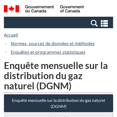
Passer
Passer
Recherche
/
au
à
et
Government
contenu
la
menus
of
Re
principal
version
Canada
et
HTML
Accueil
me
simplifiée
Normes, sources de données et méthodes
Enquêtes et programmes statistiques
Enquête mensuelle sur la
distribution du gaz
naturel (DGNM)
Enquête mensuelle sur la distribution du gaz naturel
(DGNM)