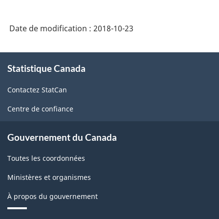
intégré
de
Date de modification :
2018-10-23
la
statistique
À
des
Statistique Canada
propos
de
entreprises
Contactez StatCan
ce
-
site
Centre de confiance
HTML
Gouvernement du Canada
Toutes les coordonnées
Ministères et organismes
À propos du gouvernement