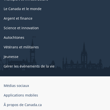
Le Canada et le monde
Argent et finance
Science et innovation
Autochtones
Vétérans et militaires
Jeunesse
Gérer les événements de la vie
Organisation
Médias sociaux
du
gouvernement
Applications mobiles
du
Ã propos de Canada.ca
Canada