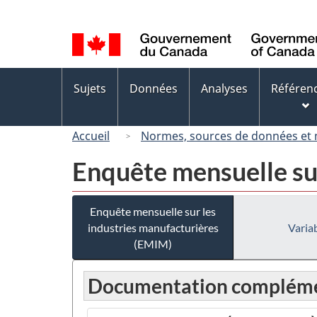
Sélection
de
la
langue
Menus
Sujets
Données
Analyses
Référen
des
sujets
Accueil
Normes, sources de données et
Enquête mensuelle su
Enquête mensuelle sur les
industries manufacturières
Variab
(EMIM)
Documentation compléme