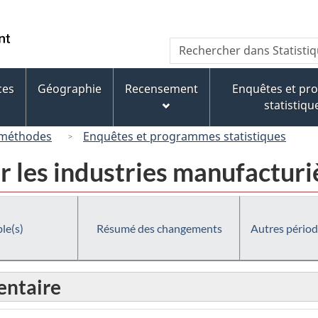
Passer
Passer
Passer
au
à
à
/
Recherche
Rechercher
contenu
« À
la
Government
dans
principal
propos
version
of
Statistique
de
HTML
ces
Géographie
Recensement
Enquêtes et p
Canada
Canada
ce
simplifiée
statistiqu
site »
 méthodes
Enquêtes et programmes statistiques
r les industries manufactur
le(s)
Résumé des changements
Autres périod
ntaire