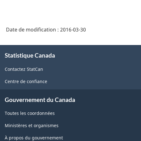
la
les
population
heures
active
de
Date de modification :
2016-03-30
(EPA)
travail
-
À
(EERH)
HTML
Statistique Canada
propos
-
de
Contactez StatCan
ce
HTML
site
Centre de confiance
Gouvernement du Canada
Toutes les coordonnées
Ministères et organismes
À propos du gouvernement