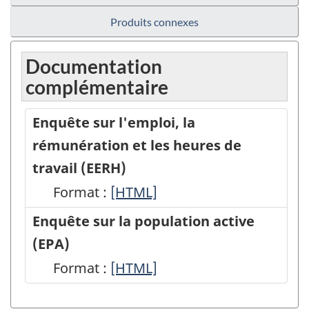
Produits connexes
Documentation
complémentaire
Enquête sur l'emploi, la
rémunération et les heures de
travail (EERH)
Format :
Enquête
[HTML]
sur
Enquête sur la population active
l'emploi,
(EPA)
la
Format :
Enquête
[HTML]
rémunération
sur
et