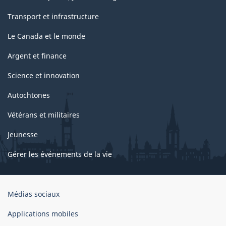
Transport et infrastructure
Le Canada et le monde
Argent et finance
Science et innovation
Autochtones
Vétérans et militaires
Jeunesse
Gérer les événements de la vie
Organisation
Médias sociaux
du
gouvernement
Applications mobiles
du