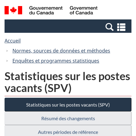
Passer
Passer
Recherche
/
au
à
et
Government
contenu
la
menus
of
Re
principal
version
Canada
et
HTML
Accueil
me
simplifiée
Normes, sources de données et méthodes
Enquêtes et programmes statistiques
Statistiques sur les postes
vacants (SPV)
Statistiques sur les postes vacants (SPV)
Résumé des changements
Autres périodes de référence