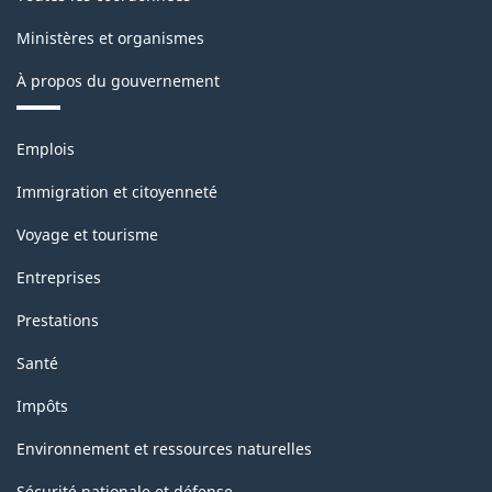
selon
la
Ministères et organismes
géographie
À propos du gouvernement
-
Thèmes
août
Emplois
et
2021
sujets
Immigration et citoyenneté
-
Voyage et tourisme
ARCHIVÉ
Entreprises
-
Prestations
HTML
Santé
Impôts
Environnement et ressources naturelles
Sécurité nationale et défense