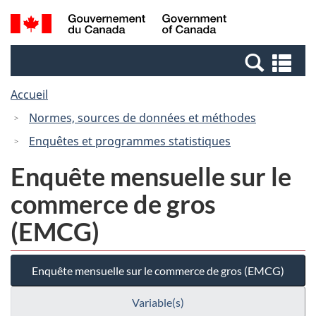
Passer
Passer
Recherche
/
au
à
et
Government
contenu
la
menus
of
Re
principal
version
Canada
et
HTML
Accueil
me
simplifiée
Normes, sources de données et méthodes
Enquêtes et programmes statistiques
Enquête mensuelle sur le
commerce de gros
(EMCG)
Enquête mensuelle sur le commerce de gros (EMCG)
Variable(s)