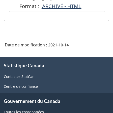
de
Format :
Enquête
[ARCHIVÉ - HTML]
gros
mensuelle
(mensuelle)
sur
-
le
Mesures
commerce
de
Date de modification :
2021-10-14
de
qualité
gros
À
-
:
Statistique Canada
propos
HTML
de
C.v
Contactez StatCan
ce
pour
site
Centre de confiance
les
ventes
Gouvernement du Canada
totales
Toutes les coordonnées