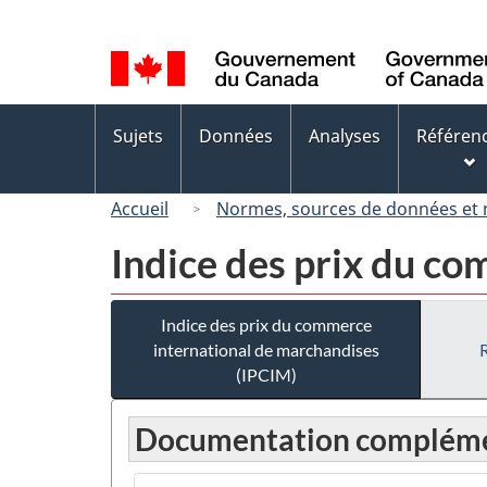
Sélection
de
la
langue
Menus
Sujets
Données
Analyses
Référen
des
sujets
Accueil
Normes, sources de données et
Indice des prix du c
Indice des prix du commerce
international de marchandises
(IPCIM)
Documentation compléme