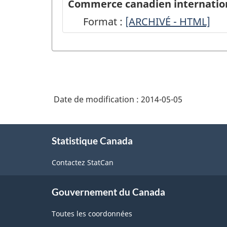
Commerce canadien internationa
Format :
Commerce
[ARCHIVÉ - HTML]
canadien
international
de
marchandises
Date de modification :
2014-05-05
-
Révisions
À
et
Statistique Canada
propos
de
désaisonnalisation
Contactez StatCan
ce
-
site
ARCHIVÉ
Gouvernement du Canada
-
Toutes les coordonnées
HTML