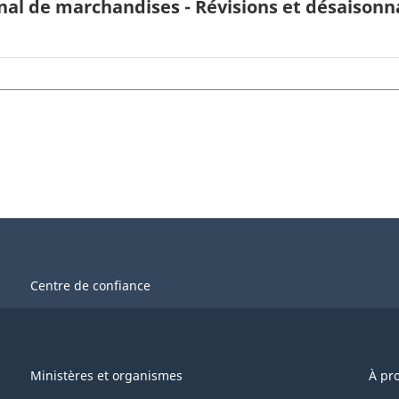
l de marchandises - Révisions et désaisonna
Centre de confiance
Ministères et organismes
À pr