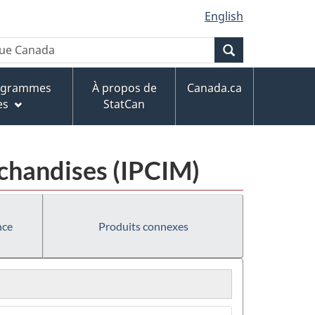
English
Recherche
rogrammes
À propos de
Canada.ca
es
StatCan
rchandises (IPCIM)
nce
Produits connexes