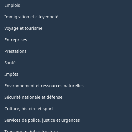
Thèmes
Emplois
et
sujets
Immigration et citoyenneté
Voyage et tourisme
Entreprises
Prestations
Santé
Impôts
Environnement et ressources naturelles
Sécurité nationale et défense
Culture, histoire et sport
Services de police, justice et urgences
Transport et infrastructure