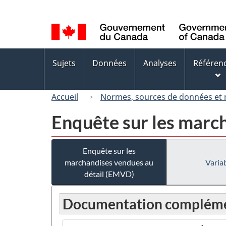
Sélection
de
la
langue
Menus
Sujets
Données
Analyses
Référen
des
sujets
Accueil
Normes, sources de données et
Enquête sur les marc
Enquête sur les
marchandises vendues au
Variab
détail (EMVD)
Documentation compléme