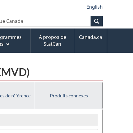
English
Recherche
rogrammes
À propos de
Canada.ca
es
StatCan
(EMVD)
es de référence
Produits connexes