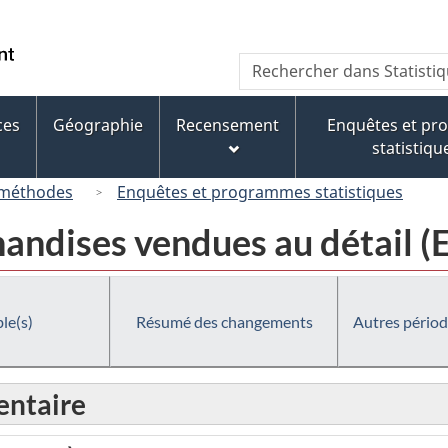
Passer
Passer
Passer
au
à
à
/
Recherche
Rechercher
contenu
« À
la
Government
dans
principal
propos
version
of
Statistique
de
HTML
ces
Géographie
Recensement
Enquêtes et p
Canada
Canada
ce
simplifiée
statistiqu
site »
 méthodes
Enquêtes et programmes statistiques
handises vendues au détail 
le(s)
Résumé des changements
Autres périod
ntaire