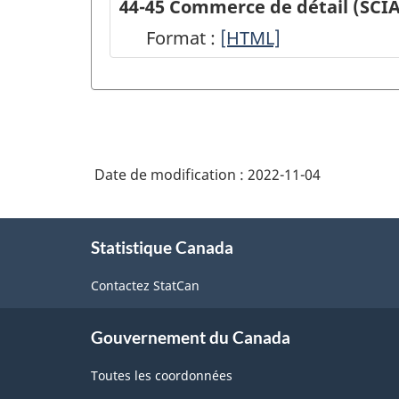
44-45 Commerce de détail (SCI
Format :
44-
[HTML]
45
Commerce
de
détail
Date de modification :
2022-11-04
(SCIAN
2017)
À
-
Statistique Canada
propos
de
HTML
Contactez StatCan
ce
site
Gouvernement du Canada
Toutes les coordonnées