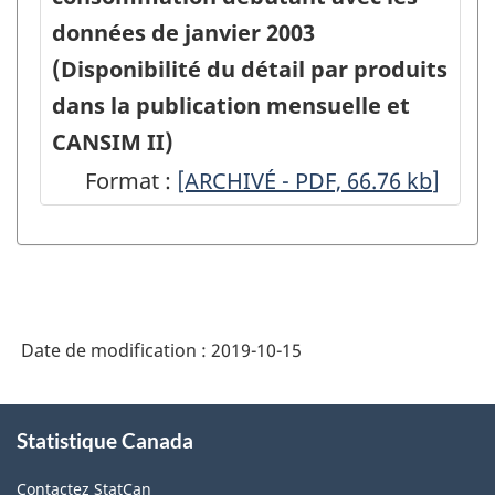
HTML
habitation
PDF,
2009
des
données de janvier 2003
la
de
313.86
-
prix
(Disponibilité du détail par produits
consommation
l'indice
ARCHIVÉ
à
dans la publication mensuelle et
débutant
des
-
la
CANSIM II)
avec
prix
PDF,
consommation
Format :
les
Modification
[ARCHIVÉ - PDF, 66.76
kb
]
à
41.44
débutant
données
à
la
avec
de
l'Indice
consommation
les
mars
des
débutant
données
2008
prix
avec
de
Date de modification :
2019-10-15
-
à
les
mai
ARCHIVÉ
la
données
À
2007
-
consommation
Statistique Canada
propos
de
(Disponibilité
de
PDF,
débutant
février
Contactez StatCan