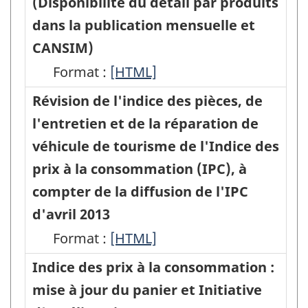
(Disponibilité du détail par produits
et
HTML
prix
PDF,
prix
novembre
jour
jour
dans la publication mensuelle et
services
à
206.16
à
2015
du
du
CANSIM)
-
la
la
-
panier
panier
Format :
ARCHIVÉ
Modification
[HTML]
consommation
consommation
HTML
de
de
-
à
Révision de l'indice des pièces, de
(IPC),
(IPC),
2011
2011
HTML
l'Indice
l'entretien et de la réparation de
débutant
débutant
l'Indice
l'Indice
des
véhicule de tourisme de l'Indice des
avec
avec
des
des
prix
prix à la consommation (IPC), à
les
les
prix
prix
à
compter de la diffusion de l'IPC
données
données
à
à
la
d'avril 2013
de
de
la
la
consommation
Format :
l'IPC
Révision
[HTML]
l'IPC
consommation
consommation
débutant
de
de
de
Indice des prix à la consommation :
-
-
avec
septembre
l'indice
septembre
mise à jour du panier et Initiative
HTML
PDF,
les
2013
des
2013