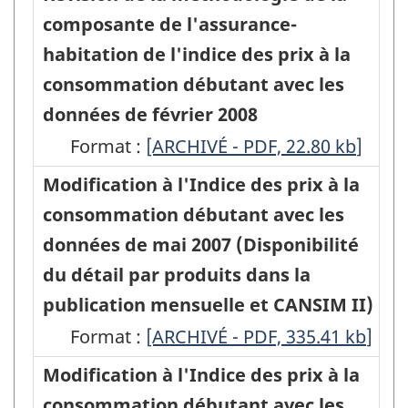
de
la
composante de l'assurance-
du
du
l'Indice
méthodologie
habitation de l'indice des prix à la
détail
détail
des
de
consommation débutant avec les
par
par
prix
la
données de février 2008
produits
produits
(IPC)
composante
Format :
dans
Révision
[ARCHIVÉ - PDF, 22.80
dans
kb
]
à
des
la
de
la
Modification à l'Indice des prix à la
la
services
publication
la
publication
consommation débutant avec les
consommation
d'accès
mensuelle
méthodologie
mensuelle
données de mai 2007 (Disponibilité
débutant
internet
et
de
et
du détail par produits dans la
avec
de
CANSIM)
la
CANSIM)
publication mensuelle et CANSIM II)
les
l'indice
-
composante
-
Format :
données
Modification
[ARCHIVÉ - PDF, 335.41
kb
]
des
ARCHIVÉ
de
ARCHIVÉ
de
à
Modification à l'Indice des prix à la
prix
-
l'assurance-
-
juillet
l'Indice
consommation débutant avec les
à