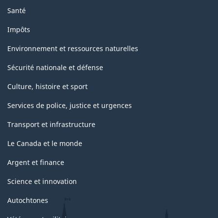
PDF,
Santé
mensuelle
335.41
et
Impôts
CANSIM
Environnement et ressources naturelles
II)
Sécurité nationale et défense
-
Culture, histoire et sport
ARCHIVÉ
Services de police, justice et urgences
-
PDF,
Transport et infrastructure
66.76
Le Canada et le monde
Argent et finance
Science et innovation
Autochtones