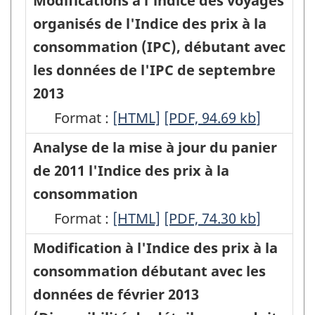
Modifications à l'indice des voyages
l'Indice
l'Indice
Internet
sur
du
organisés de l'Indice des prix à la
des
des
de
la
panier
consommation (IPC), débutant avec
prix
prix
l'Indice
base
de
les données de l'IPC de septembre
à
à
des
des
l'Indice
2013
la
la
prix
dépenses
des
Format :
consommation
Modifications
[HTML]
consommation
Modifications
[PDF, 94.69
kb
]
à
de
prix
à
à
à
à
Analyse de la mise à jour du panier
la
2015
à
compter
l'indice
compter
l'indice
de 2011 l'Indice des prix à la
consommation
-
la
de
des
de
des
consommation
(IPC)
HTML
consommation
l'IPC
voyages
l'IPC
voyages
Format :
à
Analyse
[HTML]
Analyse
[PDF, 74.30
kb
]
organisé
de
organisés
de
organisés
compter
de
de
Modification à l'Indice des prix à la
selon
janvier
de
janvier
de
de
la
la
consommation débutant avec les
les
2016
l'Indice
2016
l'Indice
l'IPC
mise
mise
données de février 2013
biens
-
des
-
des
de
à
à