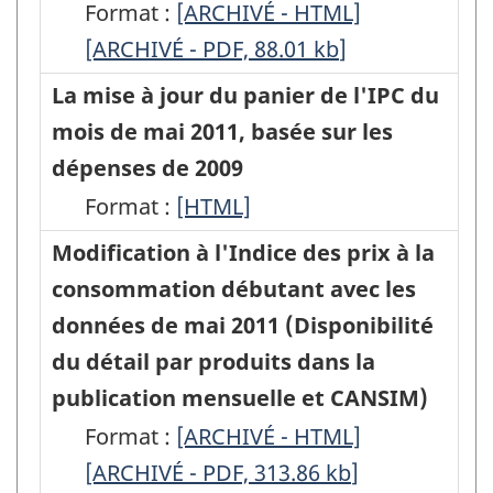
et
composante
composante
Format :
des
Révision
[ARCHIVÉ - HTML]
Révision
Initiative
Initiative
CANSIM)
Achat
Achat
[ARCHIVÉ - PDF, 88.01
prix
de
kb
]
de
d'amélioration
d'amélioration
-
de
de
à
l'indice
l'indice
La mise à jour du panier de l'IPC du
-
-
HTML
véhicules
véhicules
la
des
des
mois de mai 2011, basée sur les
HTML
PDF,
de
de
consommation
médicaments
médicament
dépenses de 2009
103.99
tourisme
tourisme
(IPC),
sur
sur
Format :
La
[HTML]
de
de
à
ordonnance
ordonnance
mise
Modification à l'Indice des prix à la
l'Indice
l'Indice
compter
de
de
à
consommation débutant avec les
des
des
de
l'Indice
l'Indice
jour
données de mai 2011 (Disponibilité
prix
prix
la
des
des
du
du détail par produits dans la
à
à
diffusion
prix
prix
panier
publication mensuelle et CANSIM)
la
la
de
à
à
de
Format :
consommation
Modification
[ARCHIVÉ - HTML]
consommation
Modification
l'IPC
la
la
l'IPC
[ARCHIVÉ - PDF, 313.86
(IPC),
à
(IPC),
kb
]
à
d'avril
consommation(IPC),
consommatio