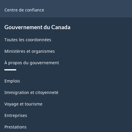
ce
du
19.50
avec
2008
site
détail
Centre de confiance
les
-
par
données
ARCHIVÉ
Gouvernement du Canada
produits
de
-
dans
Toutes les coordonnées
janvier
PDF,
la
2003
Ministères et organismes
22.80
publication
(Disponibilité
À propos du gouvernement
mensuelle
du
et
Thèmes
détail
Emplois
et
CANSIM
par
sujets
Immigration et citoyenneté
II)
produits
Voyage et tourisme
-
dans
Entreprises
ARCHIVÉ
la
-
Prestations
publication