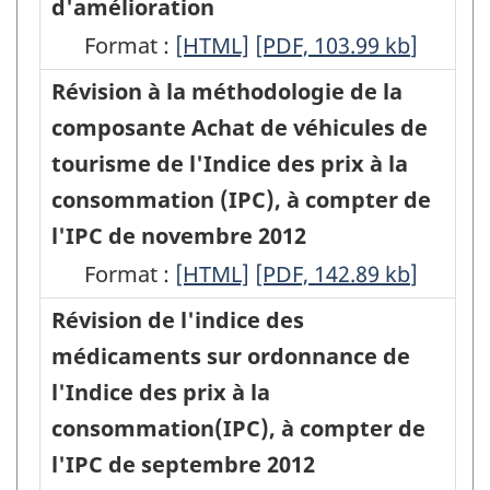
d'amélioration
74.30
données
-
pièces,
-
Format :
Indice
[HTML]
Indice
[PDF, 103.99
kb
]
de
HTML
de
PDF,
des
des
Révision à la méthodologie de la
février
l'entretien
94.69
prix
prix
composante Achat de véhicules de
2013
et
à
à
tourisme de l'Indice des prix à la
(Disponibilité
de
la
la
consommation (IPC), à compter de
du
la
consommation
consommation
l'IPC de novembre 2012
détail
réparation
:
:
Format :
par
Révision
[HTML]
Révision
[PDF, 142.89
kb
]
de
mise
mise
produits
à
à
Révision de l'indice des
véhicule
à
à
dans
la
la
médicaments sur ordonnance de
de
jour
jour
la
méthodologie
méthodologie
l'Indice des prix à la
tourisme
du
du
publication
de
de
consommation(IPC), à compter de
de
panier
panier
mensuelle
la
la
l'IPC de septembre 2012
l'Indice
et
et