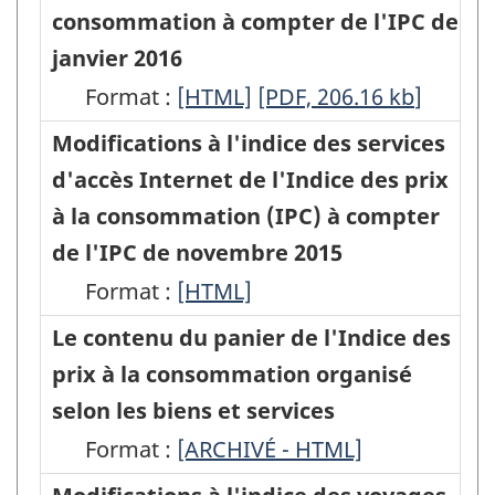
mise
consommation à compter de l'IPC de
à
janvier 2016
jour
Format :
Changements
[HTML]
Changements
[PDF, 206.16
kb
]
du
apportés
apportés
Modifications à l'indice des services
panier
à
à
d'accès Internet de l'Indice des prix
de
l'indice
l'indice
à la consommation (IPC) à compter
l'Indice
des
des
de l'IPC de novembre 2015
des
prix
prix
Format :
Modifications
[HTML]
prix
de
de
à
Le contenu du panier de l'Indice des
à
l'hébergement
l'hébergement
l'indice
prix à la consommation organisé
la
des
des
des
selon les biens et services
consommation
voyageurs
voyageurs
services
Format :
de
Le
[ARCHIVÉ - HTML]
de
de
d'accès
2017,
contenu