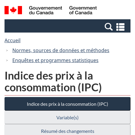
Passer
Passer
Recherche
/
au
à
et
Government
contenu
la
menus
of
Re
principal
version
Canada
et
HTML
Accueil
me
simplifiée
Normes, sources de données et méthodes
Enquêtes et programmes statistiques
Indice des prix à la
consommation (IPC)
Indice des prix à la consommation (IPC)
Variable(s)
Résumé des changements