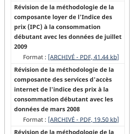
du
à
l'Indice
à
l'Indice
Révision de la méthodologie de la
2013
à
à
mois
compter
des
compter
des
composante loyer de l'Indice des
-
compter
compter
de
de
prix
de
prix
prix (IPC) à la consommation
HTML
de
de
mai
l'IPC
à
l'IPC
à
débutant avec les données de juillet
l'IPC
l'IPC
2011,
de
la
de
la
2009
de
de
basée
novembre
consommation
novembre
consommati
Format :
septembre
Révision
[ARCHIVÉ - PDF, 41.44
septembre
kb
]
sur
2012
débutant
2012
débutant
2012
de
2012
Révision de la méthodologie de la
les
-
avec
-
avec
-
la
-
composante des services d'accès
dépenses
HTML
les
PDF,
les
ARCHIVÉ
méthodologie
ARCHIVÉ
internet de l'indice des prix à la
de
données
142.89
données
-
de
-
consommation débutant avec les
2009
de
de
HTML
la
PDF,
données de mars 2008
-
mai
mai
composante
88.01
Format :
HTML
Révision
[ARCHIVÉ - PDF, 19.50
kb
]
2011
2011
loyer
de
Révision de la méthodologie de la
(Disponibilité
(Disponibilit