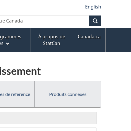
English
Recherche
rogrammes
À propos de
Canada.ca
es
StatCan
tissement
es de référence
Produits connexes