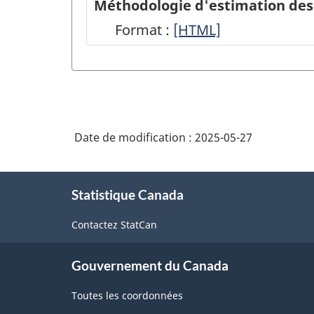
Méthodologie d'estimation des 
Format :
Méthodologie
[HTML]
d'estimation
des
dépenses
d'exploitation
Date de modification :
2025-05-27
agricoles
-
À
HTML
Statistique Canada
propos
de
Contactez StatCan
ce
site
Gouvernement du Canada
Toutes les coordonnées