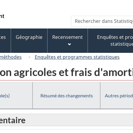
Passer
Passer
Passer
au
à
à
/
Recherche
Rechercher
contenu
« À
la
Government
dans
principal
propos
version
of
Statistique
de
HTML
ces
Géographie
Recensement
Enquêtes et p
Canada
Canada
ce
simplifiée
statistiqu
site »
 méthodes
Enquêtes et programmes statistiques
on agricoles et frais d'amor
le(s)
Résumé des changements
Autres périod
ntaire