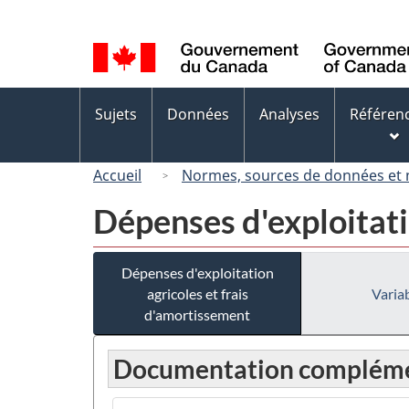
Sélection
de
la
langue
Menus
Sujets
Données
Analyses
Référen
des
sujets
Accueil
Normes, sources de données et
Dépenses d'exploitati
Dépenses d'exploitation
agricoles et frais
Variab
d'amortissement
Documentation compléme