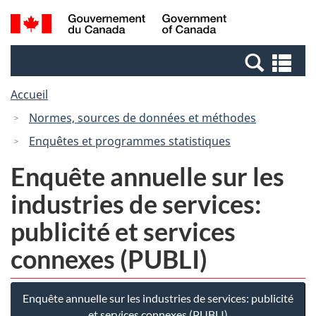
Passer
Passer
Recherche
/
au
à
et
Government
contenu
la
menus
of
Re
principal
version
Canada
et
HTML
Accueil
me
simplifiée
Normes, sources de données et méthodes
Enquêtes et programmes statistiques
Enquête annuelle sur les
industries de services:
publicité et services
connexes (PUBLI)
Enquête annuelle sur les industries de services: publicité
et services connexes (PUBLI)