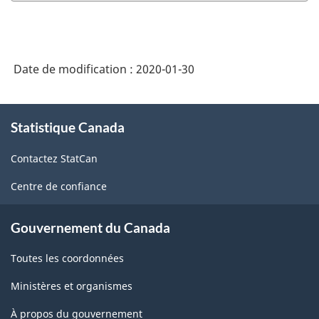
Publicité,
relations
publiques
Date de modification :
2020-01-30
et
services
À
connexes
Statistique Canada
propos
de
(SCIAN
Contactez StatCan
ce
2017)
site
Centre de confiance
-
HTML
Gouvernement du Canada
Toutes les coordonnées
Ministères et organismes
À propos du gouvernement