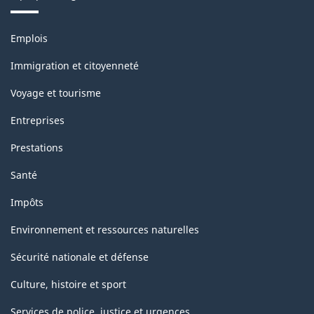
Thèmes
Emplois
et
sujets
Immigration et citoyenneté
Voyage et tourisme
Entreprises
Prestations
Santé
Impôts
Environnement et ressources naturelles
Sécurité nationale et défense
Culture, histoire et sport
Services de police, justice et urgences