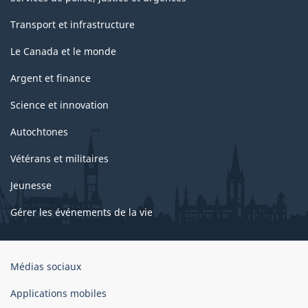
Transport et infrastructure
Le Canada et le monde
Argent et finance
Science et innovation
Autochtones
Vétérans et militaires
Jeunesse
Gérer les événements de la vie
Organisation
Médias sociaux
du
gouvernement
Applications mobiles
du